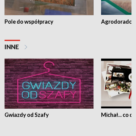
Pole do współpracy
Agrodoradcy 
INNE
Gwiazdy od Szafy
Michał... co dz