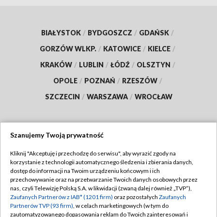
BIAŁYSTOK
/
BYDGOSZCZ
/
GDAŃSK
/
GORZÓW WLKP.
/
KATOWICE
/
KIELCE
/
KRAKÓW
/
LUBLIN
/
ŁÓDŹ
/
OLSZTYN
/
OPOLE
/
POZNAŃ
/
RZESZÓW
/
SZCZECIN
/
WARSZAWA
/
WROCŁAW
Szanujemy Twoją prywatność
Dołącz do nas:
Kliknij "Akceptuję i przechodzę do serwisu", aby wyrazić zgody na
korzystanie z technologii automatycznego śledzenia i zbierania danych,
TVP
dostęp do informacji na Twoim urządzeniu końcowym i ich
Abonament TVP
przechowywanie oraz na przetwarzanie Twoich danych osobowych przez
Regulamin TVP
nas, czyli Telewizję Polską S.A. w likwidacji (zwaną dalej również „TVP”),
Emisja w TVP
Zaufanych Partnerów z IAB* (1201 firm)
oraz pozostałych
Zaufanych
Polityka prywatności
Partnerów TVP (93 firm)
, w celach marketingowych (w tym do
Centrum informacji TVP
Moje zgody
zautomatyzowanego dopasowania reklam do Twoich zainteresowań i