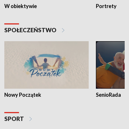
W obiektywie
Portrety
SPOŁECZEŃSTWO
Nowy Początek
SenioRada
SPORT