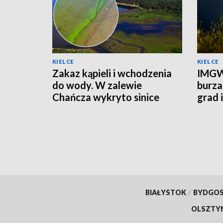
KIELCE
KIELCE
Zakaz kąpieli i wchodzenia
IMGW
do wody. W zalewie
burza
Chańcza wykryto sinice
grad 
prądu
BIAŁYSTOK
/
BYDGO
OLSZTY