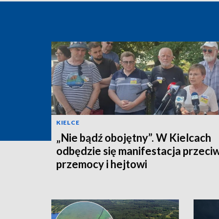
KIELCE
„Nie bądź obojętny”. W Kielcach
odbędzie się manifestacja przeci
przemocy i hejtowi