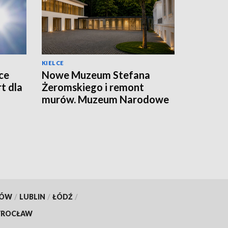
KIELCE
ce
Nowe Muzeum Stefana
t dla
Żeromskiego i remont
murów. Muzeum Narodowe
realizuje dwie duże
inwestycje
KÓW
/
LUBLIN
/
ŁÓDŹ
/
ROCŁAW