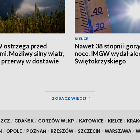
KIELCE
 ostrzega przed
Nawet 38 stopni i gorą
mi. Możliwy silny wiatr,
noce. IMGW wydał aler
i przerwy w dostawie
Świętokrzyskiego
ZOBACZ WIĘCEJ
SZCZ
/
GDAŃSK
/
GORZÓW WLKP.
/
KATOWICE
/
KIELCE
/
KRA
N
/
OPOLE
/
POZNAŃ
/
RZESZÓW
/
SZCZECIN
/
WARSZAWA
/
W