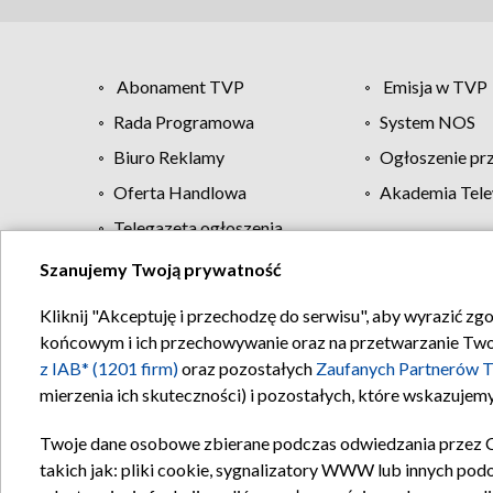
Abonament TVP
Emisja w TVP
Rada Programowa
System NOS
Biuro Reklamy
Ogłoszenie pr
Oferta Handlowa
Akademia Tele
Telegazeta ogłoszenia
Szanujemy Twoją prywatność
Regulamin TVP
Kliknij "Akceptuję i przechodzę do serwisu", aby wyrazić zg
końcowym i ich przechowywanie oraz na przetwarzanie Twoich
z IAB* (1201 firm)
oraz pozostałych
Zaufanych Partnerów T
mierzenia ich skuteczności) i pozostałych, które wskazujemy
Twoje dane osobowe zbierane podczas odwiedzania przez 
takich jak: pliki cookie, sygnalizatory WWW lub innych pod