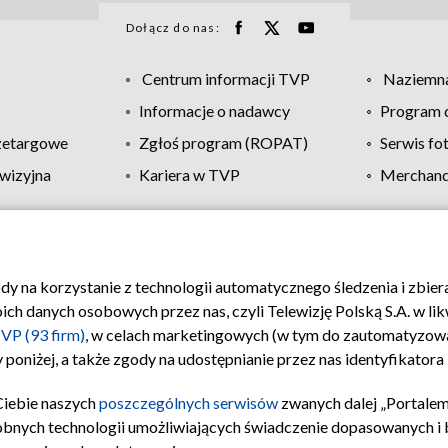
Dołącz do nas:
Centrum informacji TVP
Naziemna
Informacje o nadawcy
Program d
zetargowe
Zgłoś program (ROPAT)
Serwis fo
wizyjna
Kariera w TVP
Merchandi
Polityka prywatności
Moje zgody
Pomoc
Biuro re
ody na korzystanie z technologii automatycznego śledzenia i zbie
 danych osobowych przez nas, czyli Telewizję Polską S.A. w likw
VP (93 firm)
, w celach marketingowych (w tym do zautomatyzow
 poniżej, a także zgody na udostępnianie przez nas identyfikator
Ciebie naszych
poszczególnych serwisów
zwanych dalej „Portalem
obnych technologii umożliwiających świadczenie dopasowanych i be