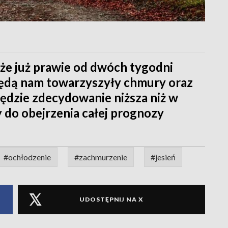
 że już prawie od dwóch tygodni
 będą nam towarzyszyły chmury oraz
będzie zdecydowanie niższa niż w
y do obejrzenia całej prognozy
#ochłodzenie
#zachmurzenie
#jesień
UDOSTĘPNIJ NA X