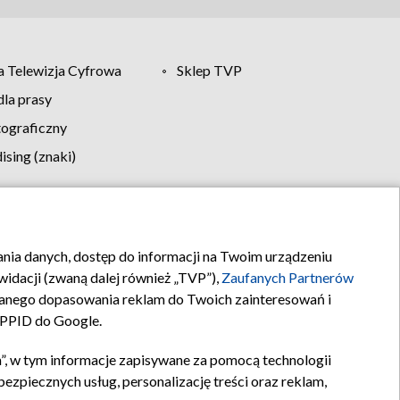
 Telewizja Cyfrowa
Sklep TVP
la prasy
tograficzny
sing (znaki)
klamy
Kontakt
rania danych, dostęp do informacji na Twoim urządzeniu
idacji (zwaną dalej również „TVP”),
Zaufanych Partnerów
anego dopasowania reklam do Twoich zainteresowań i
a PPID do Google.
”, w tym informacje zapisywane za pomocą technologii
zpiecznych usług, personalizację treści oraz reklam,