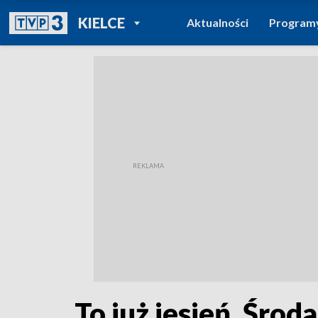
POWRÓT DO
KIELCE
Aktualności
Program
TVP REGIONY
To już jesień. Śro