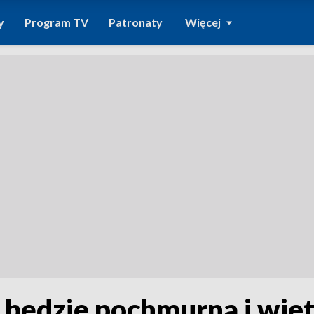
y
Program TV
Patronaty
Więcej
da będzie pochmurna i wie