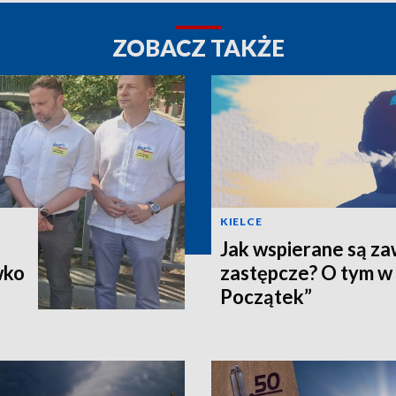
ZOBACZ TAKŻE
KIELCE
Jak wspierane są z
wko
zastępcze? O tym w
Początek”