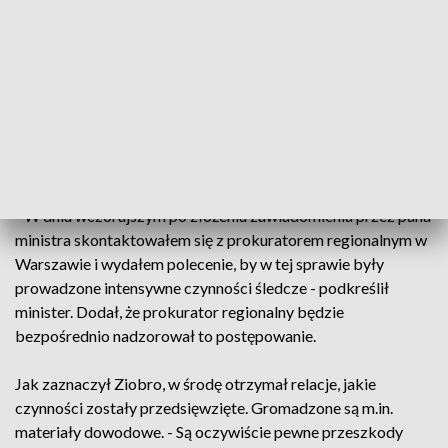
zabronionych o charakterze pedofilskich przez niektórych
youtuberów i celebrytów, związanych ze środowiskiem
twórców internetowych złożył wiceminister sprawiedliwości
Piotr Cieplucha.
Zbigniew Ziobro poinformował w czwartek, że prokuratura
już przedsięwzięła działania po tym zawiadomieniu.
- W dniu wczorajszym po złożeniu zawiadomienia przez pana
ministra skontaktowałem się z prokuratorem regionalnym w
Warszawie i wydałem polecenie, by w tej sprawie były
prowadzone intensywne czynności śledcze - podkreślił
minister. Dodał, że prokurator regionalny będzie
bezpośrednio nadzorował to postępowanie.
Jak zaznaczył Ziobro, w środę otrzymał relacje, jakie
czynności zostały przedsięwzięte. Gromadzone są m.in.
materiały dowodowe. - Są oczywiście pewne przeszkody