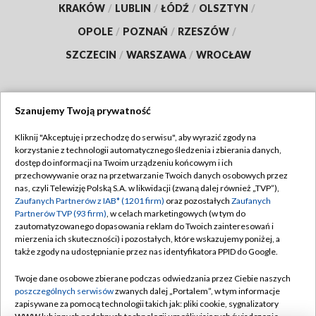
KRAKÓW
/
LUBLIN
/
ŁÓDŹ
/
OLSZTYN
/
OPOLE
/
POZNAŃ
/
RZESZÓW
/
SZCZECIN
/
WARSZAWA
/
WROCŁAW
Szanujemy Twoją prywatność
Dołącz do nas:
Kliknij "Akceptuję i przechodzę do serwisu", aby wyrazić zgody na
korzystanie z technologii automatycznego śledzenia i zbierania danych,
TVP
dostęp do informacji na Twoim urządzeniu końcowym i ich
Abonament TVP
przechowywanie oraz na przetwarzanie Twoich danych osobowych przez
Regulamin TVP
nas, czyli Telewizję Polską S.A. w likwidacji (zwaną dalej również „TVP”),
Emisja w TVP
Polityka prywatności
Zaufanych Partnerów z IAB* (1201 firm)
oraz pozostałych
Zaufanych
Partnerów TVP (93 firm)
, w celach marketingowych (w tym do
Centrum informacji TVP
Moje zgody
zautomatyzowanego dopasowania reklam do Twoich zainteresowań i
mierzenia ich skuteczności) i pozostałych, które wskazujemy poniżej, a
Naziemna Telewizja Cyfrowa
Pomoc
także zgody na udostępnianie przez nas identyfikatora PPID do Google.
Sklep TVP
Biuro reklamy
Twoje dane osobowe zbierane podczas odwiedzania przez Ciebie naszych
Rada Programowa
Kontakt
poszczególnych serwisów
zwanych dalej „Portalem”, w tym informacje
zapisywane za pomocą technologii takich jak: pliki cookie, sygnalizatory
System NOS