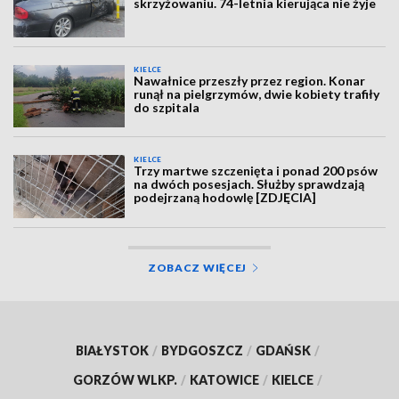
skrzyżowaniu. 74-letnia kierująca nie żyje
KIELCE
Nawałnice przeszły przez region. Konar
runął na pielgrzymów, dwie kobiety trafiły
do szpitala
KIELCE
Trzy martwe szczenięta i ponad 200 psów
na dwóch posesjach. Służby sprawdzają
podejrzaną hodowlę [ZDJĘCIA]
ZOBACZ WIĘCEJ
BIAŁYSTOK
/
BYDGOSZCZ
/
GDAŃSK
/
GORZÓW WLKP.
/
KATOWICE
/
KIELCE
/