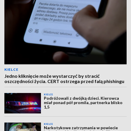
KIELCE
Jedno kliknięcie może wystarczyć by stracić
oszczędności życia. CERT ostrzega przed falą phishingu
KIELCE
Podróżowali z dwójką dzieci. Kierowca
miał ponad pół promila, partnerka blisko
1,5
KIELCE
Narkotykowe zatrzymania w powiecie