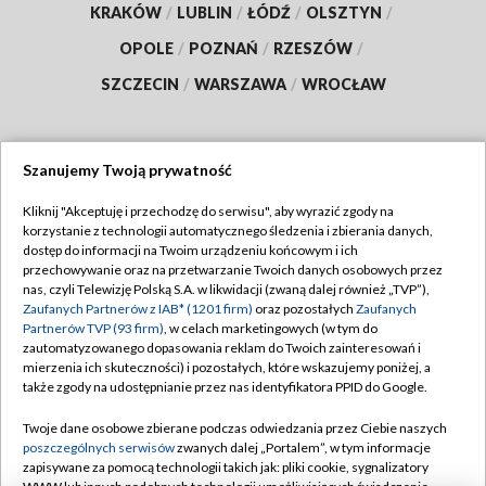
KRAKÓW
/
LUBLIN
/
ŁÓDŹ
/
OLSZTYN
/
OPOLE
/
POZNAŃ
/
RZESZÓW
/
SZCZECIN
/
WARSZAWA
/
WROCŁAW
Szanujemy Twoją prywatność
Dołącz do nas:
Kliknij "Akceptuję i przechodzę do serwisu", aby wyrazić zgody na
korzystanie z technologii automatycznego śledzenia i zbierania danych,
TVP
dostęp do informacji na Twoim urządzeniu końcowym i ich
Abonament TVP
przechowywanie oraz na przetwarzanie Twoich danych osobowych przez
Regulamin TVP
nas, czyli Telewizję Polską S.A. w likwidacji (zwaną dalej również „TVP”),
Emisja w TVP
Polityka prywatności
Zaufanych Partnerów z IAB* (1201 firm)
oraz pozostałych
Zaufanych
Partnerów TVP (93 firm)
, w celach marketingowych (w tym do
Centrum informacji TVP
Moje zgody
zautomatyzowanego dopasowania reklam do Twoich zainteresowań i
mierzenia ich skuteczności) i pozostałych, które wskazujemy poniżej, a
Naziemna Telewizja Cyfrowa
Pomoc
także zgody na udostępnianie przez nas identyfikatora PPID do Google.
Sklep TVP
Biuro reklamy
Twoje dane osobowe zbierane podczas odwiedzania przez Ciebie naszych
Rada Programowa
Kontakt
poszczególnych serwisów
zwanych dalej „Portalem”, w tym informacje
zapisywane za pomocą technologii takich jak: pliki cookie, sygnalizatory
System NOS