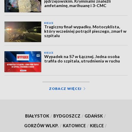
jędrzejowskim. Kryminalni znaleźli
amfetaminę, marihuanę i 3-CMC
KIELCE
Tragiczny finał wypadku. Motocyklista,
który wcześniej potrącił pieszego, zmarł w
szpitalu
KIELCE
Wypadek na S7 w Łącznej. Jedna osoba
trafiła do szpitala, utrudnienia w ruchu
ZOBACZ WIĘCEJ
BIAŁYSTOK
/
BYDGOSZCZ
/
GDAŃSK
/
GORZÓW WLKP.
/
KATOWICE
/
KIELCE
/