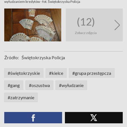
wyłudzaniem kredytów - fot. Świętokrzyska Policja
(12)
Zobacz zdjęcia
Źródło:
Świętokrzyska Policja
#świętokrzyskie
#kielce
#grupa przestępcza
#gang
#oszustwa
#wyłudzanie
#zatrzymanie