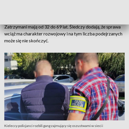
miesiące każdy z nich - Daniel Prokopowicz, rzecznik
prasowy Prokuratury Okręgowej w Kielcach.
Zatrzymani mają od 32 do 69 lat. Śledczy dodają, że sprawa
wciąż ma charakter rozwojowy i na tym liczba podejrzanych
może się nie skończyć.
Kieleccy policjanci rozbili gang zajmujący się oszustwami w sieci i