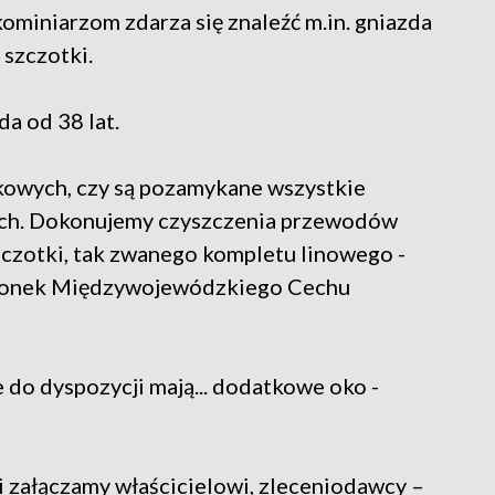
kominiarzom zdarza się znaleźć m.in. gniazda
y szczotki.
a od 38 lat.
kowych, czy są pozamykane wszystkie
dach. Dokonujemy czyszczenia przewodów
czotki, tak zwanego kompletu linowego -
członek Międzywojewódzkiego Cechu
e do dyspozycji mają... dodatkowe oko -
 i załączamy właścicielowi, zleceniodawcy –