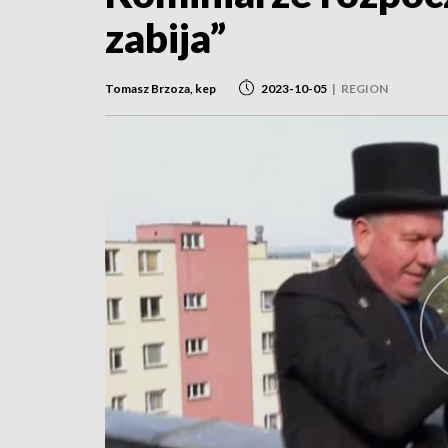
zabija”
Tomasz Brzoza, kep
2023-10-05
|
REGION