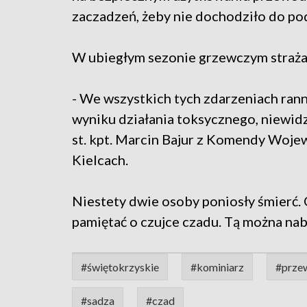
zaczadzeń, żeby nie dochodziło do po
W ubiegłym sezonie grzewczym strażac
- We wszystkich tych zdarzeniach ran
wyniku działania toksycznego, niewid
st. kpt. Marcin Bajur z Komendy Woje
Kielcach.
Niestety dwie osoby poniosły śmierć.
pamiętać o czujce czadu. Tą można nab
#świętokrzyskie
#kominiarz
#prze
#sadza
#czad