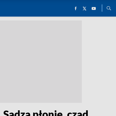
„Sadza płonie, czad