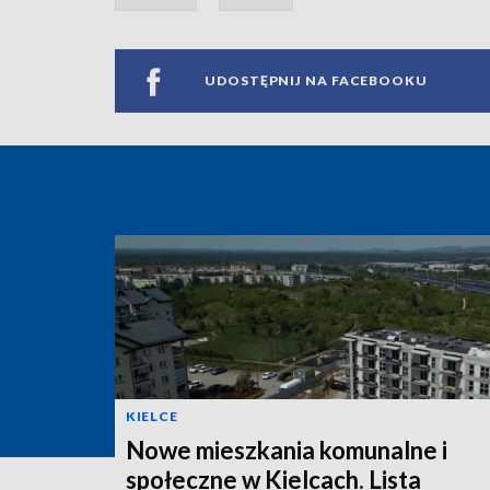
UDOSTĘPNIJ NA FACEBOOKU
KIELCE
Nowe mieszkania komunalne i
społeczne w Kielcach. Lista