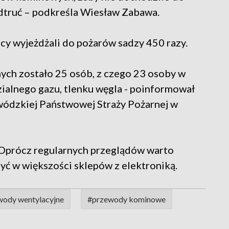
dtruć – podkreśla Wiesław Zabawa.
y wyjeżdżali do pożarów sadzy 450 razy.
nych zostało 25 osób, z czego 23 osoby w
zialnego gazu, tlenku węgla - poinformował
wódzkiej Państwowej Straży Pożarnej w
 Oprócz regularnych przeglądów warto
yć w większości sklepów z elektroniką.
wody wentylacyjne
#przewody kominowe