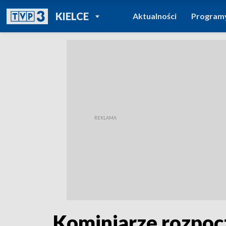
POWRÓT DO
KIELCE
Aktualności
Program
TVP REGIONY
Kominiarze rozpocz