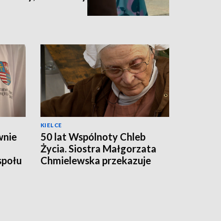
KIELCE
wnie
50 lat Wspólnoty Chleb
Życia. Siostra Małgorzata
społu
Chmielewska przekazuje
odpowiedzialność
następcom