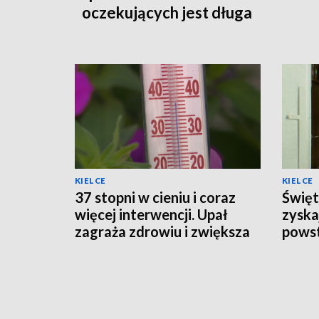
oczekujących jest długa
KIELCE
KIELCE
37 stopni w cieniu i coraz
Święt
więcej interwencji. Upał
zyska
zagraża zdrowiu i zwiększa
powst
ryzyko pożarów
schro