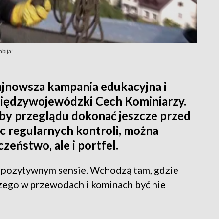
abija”
 najnowsza kampania edukacyjna i
iędzywojewódzki Cech Kominiarzy.
, by przeglądu dokonać jeszcze przed
 regularnych kontroli, można
zeństwo, ale i portfel.
ym pozytywnym sensie. Wchodzą tam, gdzie
czego w przewodach i kominach być nie