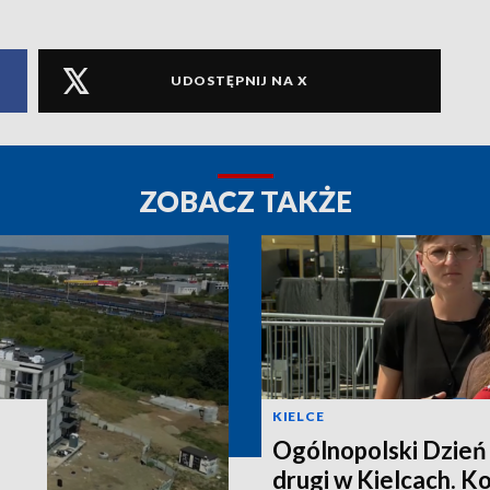
UDOSTĘPNIJ NA X
ZOBACZ TAKŻE
KIELCE
Ogólnopolski Dzień
drugi w Kielcach. K