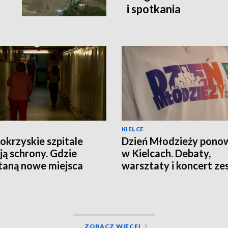
i spotkania
KIELCE
okrzyskie szpitale
Dzień Młodzieży pono
ją schrony. Gdzie
w Kielcach. Debaty,
aną nowe miejsca
warsztaty i koncert ze
nienia?
Modelki
ZOBACZ WIĘCEJ