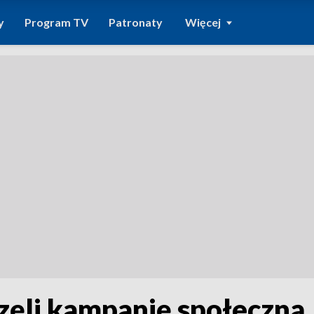
y
Program TV
Patronaty
Więcej
ęli kampanię społeczną 