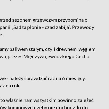
przed sezonem grzewczym przypomina o
anii „Sadza płonie - czad zabija”. Przewody
e.
alamy paliwem stałym, czyli drewnem, węglem
awa, prezes Międzywojewódzkiego Cechu
e - należy sprawdzać raz na 6 miesięcy.
az na rok.
I to właśnie nam wszystkim powinno zależeć
ów kominowych, żeby nie dochodziło do