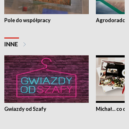
Pole do współpracy
Agrodoradcy 
INNE
Gwiazdy od Szafy
Michał... co dz