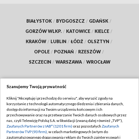
BIAŁYSTOK
/
BYDGOSZCZ
/
GDAŃSK
/
GORZÓW WLKP.
/
KATOWICE
/
KIELCE
/
KRAKÓW
/
LUBLIN
/
ŁÓDŹ
/
OLSZTYN
/
OPOLE
/
POZNAŃ
/
RZESZÓW
/
SZCZECIN
/
WARSZAWA
/
WROCŁAW
Szanujemy Twoją prywatność
Dołącz do nas:
Kliknij "Akceptuję i przechodzę do serwisu", aby wyrazić zgody na
korzystanie z technologii automatycznego śledzenia i zbierania danych,
TVP
dostęp do informacji na Twoim urządzeniu końcowym i ich
Abonament TVP
przechowywanie oraz na przetwarzanie Twoich danych osobowych przez
Regulamin TVP
nas, czyli Telewizję Polską S.A. w likwidacji (zwaną dalej również „TVP”),
Emisja w TVP
Zaufanych Partnerów z IAB* (1201 firm)
oraz pozostałych
Zaufanych
Polityka prywatności
Partnerów TVP (93 firm)
, w celach marketingowych (w tym do
Centrum informacji TVP
Moje zgody
zautomatyzowanego dopasowania reklam do Twoich zainteresowań i