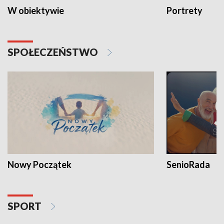
W obiektywie
Portrety
SPOŁECZEŃSTWO
Nowy Początek
SenioRada
SPORT