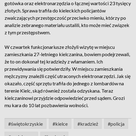
gotówka oraz elektronarzędzia o łącznej wartości 23 tysięcy
złotych. Sprawa trafiła do kieleckich policjantów
zwalczających przestępczość przeciwko mieniu, którzy po
analizie zebranego materiału ustalili, kto może mieć związek
z tym przestępstwem.
W czwartek funkcjonariusze złożyli wizytę w miejscu
zamieszkania 27-letniego kielczanina, bowiem podejrzewali,
że to on dokonał tej kradzieży z włamaniem. Ich
przewidywania się potwierdziły. W miejscu zamieszkania
mężczyzny znaleźli część utraconych elektronarzędzi. Jak się
okazało, część sprzętu trafiła do jednego z lombardów na
terenie Kielc, skąd również została odzyskana. Teraz
kielczaninowi przyjdzie odpowiedzieć przed sądem. Grozi
mu kara do 10 lat pozbawienia wolności.
#świętokrzyskie
#kielce
#kradzież
#policja