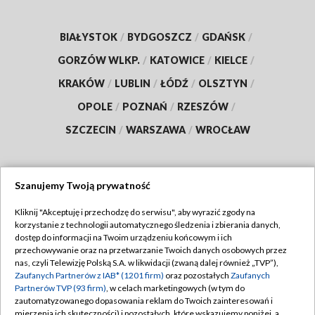
BIAŁYSTOK
/
BYDGOSZCZ
/
GDAŃSK
/
GORZÓW WLKP.
/
KATOWICE
/
KIELCE
/
KRAKÓW
/
LUBLIN
/
ŁÓDŹ
/
OLSZTYN
/
OPOLE
/
POZNAŃ
/
RZESZÓW
/
SZCZECIN
/
WARSZAWA
/
WROCŁAW
Szanujemy Twoją prywatność
Dołącz do nas:
Kliknij "Akceptuję i przechodzę do serwisu", aby wyrazić zgody na
korzystanie z technologii automatycznego śledzenia i zbierania danych,
TVP
dostęp do informacji na Twoim urządzeniu końcowym i ich
Abonament TVP
przechowywanie oraz na przetwarzanie Twoich danych osobowych przez
Regulamin TVP
nas, czyli Telewizję Polską S.A. w likwidacji (zwaną dalej również „TVP”),
Emisja w TVP
Polityka prywatności
Zaufanych Partnerów z IAB* (1201 firm)
oraz pozostałych
Zaufanych
Partnerów TVP (93 firm)
, w celach marketingowych (w tym do
Centrum informacji TVP
Moje zgody
zautomatyzowanego dopasowania reklam do Twoich zainteresowań i
mierzenia ich skuteczności) i pozostałych, które wskazujemy poniżej, a