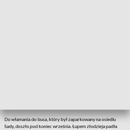
Policja odzyskała skradzione przedmioty (Fot. policja)
Elektronarzędzia i gotówka o łącznej wartości 23
tysięcy złotych pod koniec września padły łupem
złodzieja, który włamał się do zaparkowanego
auta. W czwartek kieleccy policjanci zatrzymali 27-
letniego kielczanina, u którego w domu znaleźli
część utraconego mienia.
Do włamania do busa, który był zaparkowany na osiedlu
Sady, doszło pod koniec września. Łupem złodzieja padła