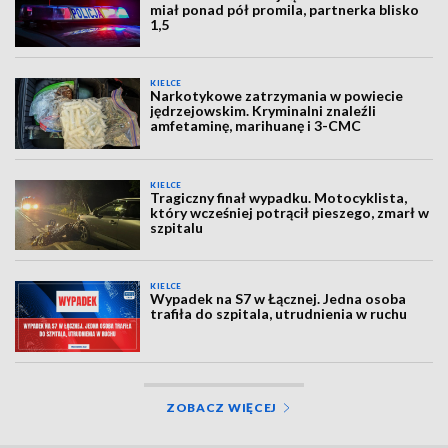
miał ponad pół promila, partnerka blisko
1,5
KIELCE
Narkotykowe zatrzymania w powiecie
jędrzejowskim. Kryminalni znaleźli
amfetaminę, marihuanę i 3-CMC
KIELCE
Tragiczny finał wypadku. Motocyklista,
który wcześniej potrącił pieszego, zmarł w
szpitalu
KIELCE
Wypadek na S7 w Łącznej. Jedna osoba
trafiła do szpitala, utrudnienia w ruchu
ZOBACZ WIĘCEJ