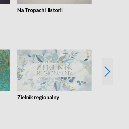
Na Tropach Historii
Szept ziemi
Zielnik regionalny
EkoLogiczni