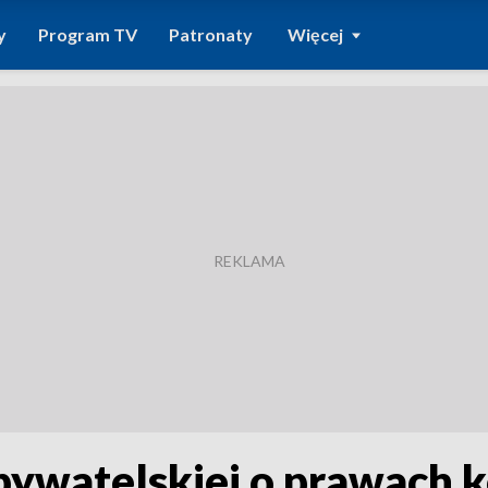
y
Program TV
Patronaty
Więcej
Obywatelskiej o prawach k