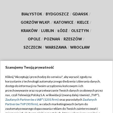
BIAŁYSTOK
/
BYDGOSZCZ
/
GDAŃSK
/
GORZÓW WLKP.
/
KATOWICE
/
KIELCE
/
KRAKÓW
/
LUBLIN
/
ŁÓDŹ
/
OLSZTYN
/
OPOLE
/
POZNAŃ
/
RZESZÓW
/
SZCZECIN
/
WARSZAWA
/
WROCŁAW
Szanujemy Twoją prywatność
Dołącz do nas:
Kliknij "Akceptuję i przechodzę do serwisu", aby wyrazić zgody na
korzystanie z technologii automatycznego śledzenia i zbierania danych,
TVP
dostęp do informacji na Twoim urządzeniu końcowym i ich
Abonament TVP
przechowywanie oraz na przetwarzanie Twoich danych osobowych przez
Regulamin TVP
nas, czyli Telewizję Polską S.A. w likwidacji (zwaną dalej również „TVP”),
Emisja w TVP
Polityka prywatności
Zaufanych Partnerów z IAB* (1201 firm)
oraz pozostałych
Zaufanych
Partnerów TVP (93 firm)
, w celach marketingowych (w tym do
Centrum informacji TVP
Moje zgody
zautomatyzowanego dopasowania reklam do Twoich zainteresowań i