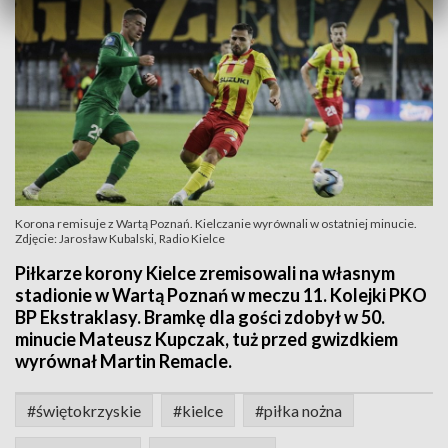
Korona remisuje z Wartą Poznań. Kielczanie wyrównali w ostatniej minucie.
Zdjęcie: Jarosław Kubalski, Radio Kielce
Piłkarze korony Kielce zremisowali na własnym
stadionie w Wartą Poznań w meczu 11. Kolejki PKO
BP Ekstraklasy. Bramkę dla gości zdobył w 50.
minucie Mateusz Kupczak, tuż przed gwizdkiem
wyrównał Martin Remacle.
#świętokrzyskie
#kielce
#piłka nożna