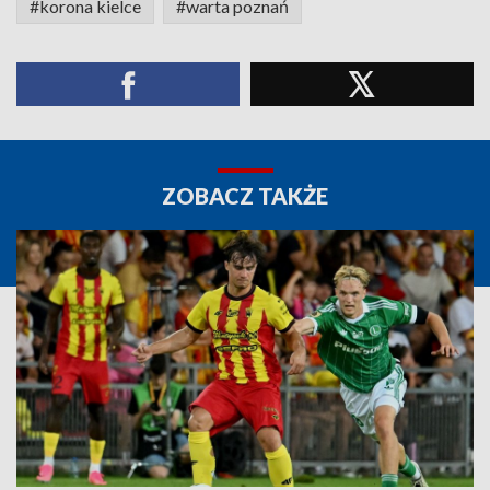
#korona kielce
#warta poznań
ZOBACZ TAKŻE