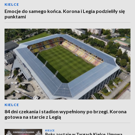
KIELCE
Emocje do samego końca. Korona i Legia podzieliły się
punktami
KIELCE
84 dni czekania i stadion wypełniony po brzegi. Korona
gotowa na starcie z Legią
KIELCE
Boks zostaje w Targach Kielce. Umowa