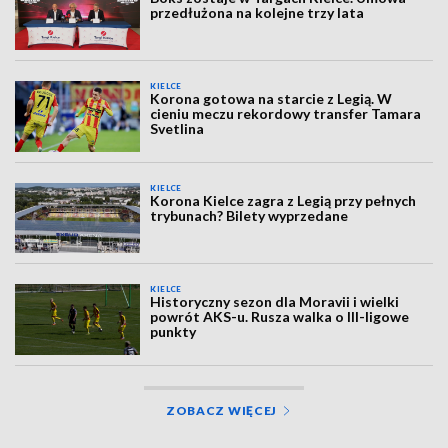
przedłużona na kolejne trzy lata
KIELCE
Korona gotowa na starcie z Legią. W
cieniu meczu rekordowy transfer Tamara
Svetlina
KIELCE
Korona Kielce zagra z Legią przy pełnych
trybunach? Bilety wyprzedane
KIELCE
Historyczny sezon dla Moravii i wielki
powrót AKS-u. Rusza walka o III-ligowe
punkty
ZOBACZ WIĘCEJ