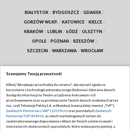
BIAŁYSTOK
/
BYDGOSZCZ
/
GDAŃSK
/
GORZÓW WLKP.
/
KATOWICE
/
KIELCE
/
KRAKÓW
/
LUBLIN
/
ŁÓDŹ
/
OLSZTYN
/
OPOLE
/
POZNAŃ
/
RZESZÓW
/
SZCZECIN
/
WARSZAWA
/
WROCŁAW
Szanujemy Twoją prywatność
Dołącz do nas:
Kliknij "Akceptuję i przechodzę do serwisu", aby wyrazić zgody na
korzystanie z technologii automatycznego śledzenia i zbierania danych,
TVP
dostęp do informacji na Twoim urządzeniu końcowym i ich
Abonament TVP
przechowywanie oraz na przetwarzanie Twoich danych osobowych przez
Regulamin TVP
nas, czyli Telewizję Polską S.A. w likwidacji (zwaną dalej również „TVP”),
Emisja w TVP
Polityka prywatności
Zaufanych Partnerów z IAB* (1201 firm)
oraz pozostałych
Zaufanych
Partnerów TVP (93 firm)
, w celach marketingowych (w tym do
Centrum informacji TVP
Moje zgody
zautomatyzowanego dopasowania reklam do Twoich zainteresowań i
mierzenia ich skuteczności) i pozostałych, które wskazujemy poniżej, a
Naziemna Telewizja Cyfrowa
Pomoc