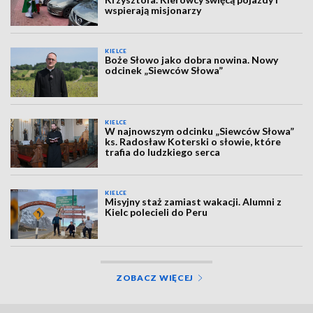
wspierają misjonarzy
KIELCE
Boże Słowo jako dobra nowina. Nowy
odcinek „Siewców Słowa”
KIELCE
W najnowszym odcinku „Siewców Słowa”
ks. Radosław Koterski o słowie, które
trafia do ludzkiego serca
KIELCE
Misyjny staż zamiast wakacji. Alumni z
Kielc polecieli do Peru
ZOBACZ WIĘCEJ