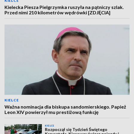
KIELCE
Kielecka Piesza Pielgrzymka ruszyła na pątniczy szlak.
Przed nimi 210 kilometrów wędrówki [ZDJĘCIA]
KIELCE
Ważna nominacja dla biskupa sandomierskiego. Papież
Leon XIV powierzył mu prestiżową funkcję
KIELCE
Rozpoczął się Tydzień Świętego
Krzysztofa. Kierowcy święcą pojazdy i