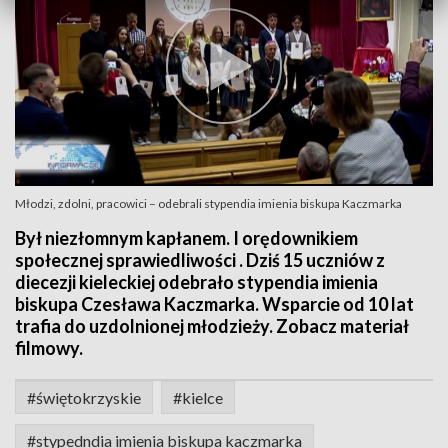
Młodzi, zdolni, pracowici – odebrali stypendia imienia biskupa Kaczmarka
Był niezłomnym kapłanem. I orędownikiem
społecznej sprawiedliwości . Dziś 15 uczniów z
diecezji kieleckiej odebrało stypendia imienia
biskupa Czesława Kaczmarka. Wsparcie od 10 lat
trafia do uzdolnionej młodzieży. Zobacz materiał
filmowy.
#świętokrzyskie
#kielce
#stypedndia imienia biskupa kaczmarka