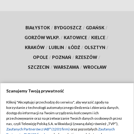
BIAŁYSTOK
/
BYDGOSZCZ
/
GDAŃSK
/
GORZÓW WLKP.
/
KATOWICE
/
KIELCE
/
KRAKÓW
/
LUBLIN
/
ŁÓDŹ
/
OLSZTYN
/
OPOLE
/
POZNAŃ
/
RZESZÓW
/
SZCZECIN
/
WARSZAWA
/
WROCŁAW
Szanujemy Twoją prywatność
Dołącz do nas:
Kliknij "Akceptuję i przechodzę do serwisu", aby wyrazić zgody na
korzystanie z technologii automatycznego śledzenia i zbierania danych,
TVP
dostęp do informacji na Twoim urządzeniu końcowym i ich
Abonament TVP
przechowywanie oraz na przetwarzanie Twoich danych osobowych przez
Regulamin TVP
nas, czyli Telewizję Polską S.A. w likwidacji (zwaną dalej również „TVP”),
Emisja w TVP
Zaufanych Partnerów z IAB* (1201 firm)
oraz pozostałych
Zaufanych
Polityka prywatności