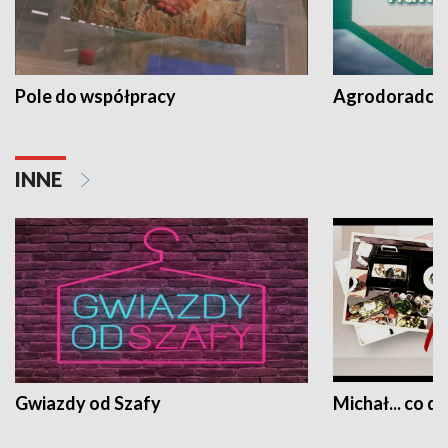
Pole do współpracy
Agrodoradcy 
INNE
Gwiazdy od Szafy
Michał... co dz