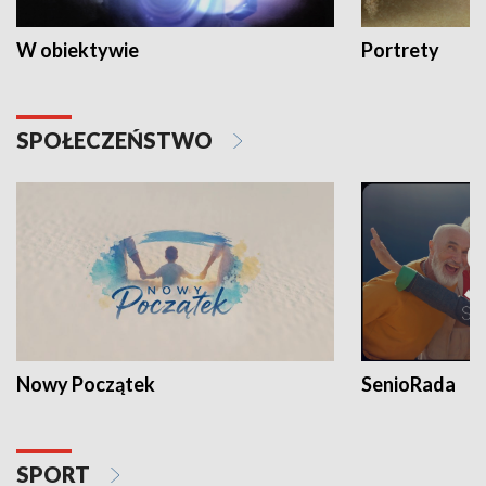
W obiektywie
Portrety
SPOŁECZEŃSTWO
Nowy Początek
SenioRada
SPORT