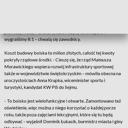
Katarzyna Mitręga, dyrektor szkoły.
Pisarz ma być wzorem dla przyszłych pokoleń absolwentów.
Uczniom ma też służyć nowe boisko. Dziś rozegrano na nim
pierwszy mecz. - Graliśmy dziewczyny na chłopaki i
wygraliśmy 8:1 – chwalą się zawodnicy.
Koszt budowy boiska to milion złotych, całość tej kwoty
pokryły rządowe środki. - Cieszę się, że rząd Mateusza
Morawickiego wspiera rozwój infrastruktury sportowej
także w województwie świętokrzyskim – mówiła obecna na
uroczystościach Anna Krupka, wiceminister sportu i
turystyki, kandydat KW PiS do Sejmu.
- To boisko jest wielofunkcyjne i otwarte. Zamontowano też
oświetlenie, więc można z niego korzystać o każdej porze
roku, także poza zajęciami lekcyjnymi, które się tu będą
odbywać – wyjaśnił Dominik Łukasik, burmistrz miasta i giny