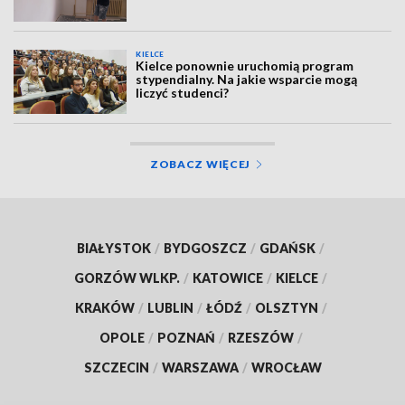
KIELCE
Kielce ponownie uruchomią program
stypendialny. Na jakie wsparcie mogą
liczyć studenci?
ZOBACZ WIĘCEJ
BIAŁYSTOK
/
BYDGOSZCZ
/
GDAŃSK
/
GORZÓW WLKP.
/
KATOWICE
/
KIELCE
/
KRAKÓW
/
LUBLIN
/
ŁÓDŹ
/
OLSZTYN
/
OPOLE
/
POZNAŃ
/
RZESZÓW
/
SZCZECIN
/
WARSZAWA
/
WROCŁAW