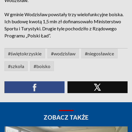
Wodzisław.
W gminie Wodzisław powstały trzy wielofunkcyjne boiska.
Ich budowę kwotą 1,5 mln zł dofinansowało Ministerstwo
Sportu i Turystyki. Drugie tyle pochodziło z Rządowego
Programu „Polski Ład”.
#świętokrzyskie
#wodzisław
#niegosławice
#szkoła
#boisko
ZOBACZ TAKŻE