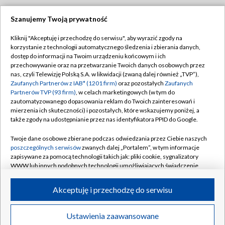
Szanujemy Twoją prywatność
Dołącz do nas:
Kliknij "Akceptuję i przechodzę do serwisu", aby wyrazić zgody na
korzystanie z technologii automatycznego śledzenia i zbierania danych,
TVP
dostęp do informacji na Twoim urządzeniu końcowym i ich
Abonament TVP
przechowywanie oraz na przetwarzanie Twoich danych osobowych przez
Regulamin TVP
nas, czyli Telewizję Polską S.A. w likwidacji (zwaną dalej również „TVP”),
Emisja w TVP
Polityka prywatności
Zaufanych Partnerów z IAB* (1201 firm)
oraz pozostałych
Zaufanych
Partnerów TVP (93 firm)
, w celach marketingowych (w tym do
Centrum informacji TVP
Moje zgody
zautomatyzowanego dopasowania reklam do Twoich zainteresowań i
mierzenia ich skuteczności) i pozostałych, które wskazujemy poniżej, a
Naziemna Telewizja Cyfrowa
Pomoc
także zgody na udostępnianie przez nas identyfikatora PPID do Google.
Sklep TVP
Biuro reklamy
Twoje dane osobowe zbierane podczas odwiedzania przez Ciebie naszych
Rada Programowa
Kontakt
poszczególnych serwisów
zwanych dalej „Portalem”, w tym informacje
zapisywane za pomocą technologii takich jak: pliki cookie, sygnalizatory
System NOS
WWW lub innych podobnych technologii umożliwiających świadczenie
dopasowanych i bezpiecznych usług, personalizację treści oraz reklam,
Informacje o nadawcy
Kanały
udostępnianie funkcji mediów społecznościowych oraz analizowanie
Akceptuję i przechodzę do serwisu
ruchu w Internecie.
Program dla prasy
©2026 Telewizja Polska S.A. w likwidacji
Biuro Reklamy
Twoje dane osobowe zbierane podczas odwiedzania przez Ciebie
Ustawienia zaawansowane
poszczególnych serwisów
na Portalu, takie jak adresy IP, identyfikatory