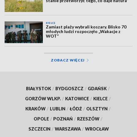
stanie przetworzyć tego, co daje natura”
KIELCE
Zamiast plaży wybrali koszary. Blisko 70
młodych ludzi rozpoczęło „Wakacje z
WOT”
ZOBACZ WIĘCEJ
BIAŁYSTOK
/
BYDGOSZCZ
/
GDAŃSK
/
GORZÓW WLKP.
/
KATOWICE
/
KIELCE
/
KRAKÓW
/
LUBLIN
/
ŁÓDŹ
/
OLSZTYN
/
OPOLE
/
POZNAŃ
/
RZESZÓW
/
SZCZECIN
/
WARSZAWA
/
WROCŁAW