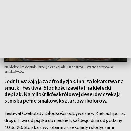
Na kieleckim deptaku króluje czekolada. Na festiwalu warto spróbować
smakołyków
Jedni uważają ją za afrodyzjak, inni za lekarstwa na
smutki. Festiwal Słodkości zawitał na kielecki
deptak. Na miłośników królowej deserów czekają
stoiska pełne smaków, kształtów i kolorów.
Festiwal Czekolady i Słodkości odbywa się w Kielcach po raz
drugi. Trwa od piątku do niedzieli, każdego dnia od godziny
10 do 20. Stoiska z wyrobami z czekolady i słodyczami