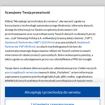
Szanujemy Twoją prywatność
Dołącz do nas:
Kliknij "Akceptuję i przechodzę do serwisu", aby wyrazić zgody na
korzystanie z technologii automatycznego śledzenia i zbierania danych,
TVP
dostęp do informacji na Twoim urządzeniu końcowym i ich
Abonament TVP
przechowywanie oraz na przetwarzanie Twoich danych osobowych przez
Regulamin TVP
nas, czyli Telewizję Polską S.A. w likwidacji (zwaną dalej również „TVP”),
Emisja w TVP
Polityka prywatności
Zaufanych Partnerów z IAB* (1201 firm)
oraz pozostałych
Zaufanych
Partnerów TVP (93 firm)
, w celach marketingowych (w tym do
Centrum informacji TVP
Moje zgody
zautomatyzowanego dopasowania reklam do Twoich zainteresowań i
mierzenia ich skuteczności) i pozostałych, które wskazujemy poniżej, a
Naziemna Telewizja Cyfrowa
Pomoc
także zgody na udostępnianie przez nas identyfikatora PPID do Google.
Sklep TVP
Biuro reklamy
Twoje dane osobowe zbierane podczas odwiedzania przez Ciebie naszych
Rada Programowa
Kontakt
poszczególnych serwisów
zwanych dalej „Portalem”, w tym informacje
zapisywane za pomocą technologii takich jak: pliki cookie, sygnalizatory
System NOS
WWW lub innych podobnych technologii umożliwiających świadczenie
dopasowanych i bezpiecznych usług, personalizację treści oraz reklam,
Informacje o nadawcy
Kanały
udostępnianie funkcji mediów społecznościowych oraz analizowanie
Akceptuję i przechodzę do serwisu
ruchu w Internecie.
Program dla prasy
©2026 Telewizja Polska S.A. w likwidacji
Biuro Reklamy
Twoje dane osobowe zbierane podczas odwiedzania przez Ciebie
Ustawienia zaawansowane