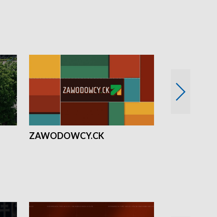
ZAWODOWCY.CK
Solidarni z U