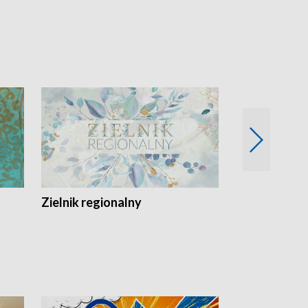
Zielnik regionalny
EkoLogiczni