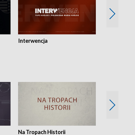
Interwencja
Fakty i Opin
Na Tropach Historii
Szept ziemi