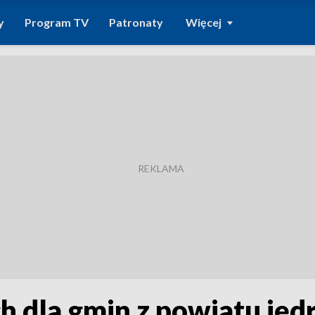
y
Program TV
Patronaty
Więcej
h dla gmin z powiatu ję