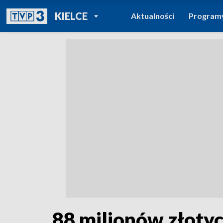
POWRÓT DO
KIELCE
Aktualności
Program
TVP REGIONY
88 milionów złotyc