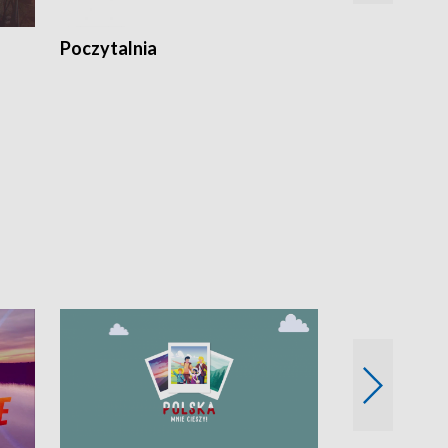
Poczytalnia
Koncerty TV