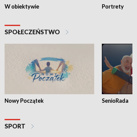
W obiektywie
Portrety
SPOŁECZEŃSTWO
Nowy Początek
SenioRada
SPORT