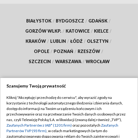
BIAŁYSTOK
/
BYDGOSZCZ
/
GDAŃSK
/
GORZÓW WLKP.
/
KATOWICE
/
KIELCE
/
KRAKÓW
/
LUBLIN
/
ŁÓDŹ
/
OLSZTYN
/
OPOLE
/
POZNAŃ
/
RZESZÓW
/
SZCZECIN
/
WARSZAWA
/
WROCŁAW
Szanujemy Twoją prywatność
Dołącz do nas:
Kliknij "Akceptuję i przechodzę do serwisu", aby wyrazić zgody na
korzystanie z technologii automatycznego śledzenia i zbierania danych,
TVP
dostęp do informacji na Twoim urządzeniu końcowym i ich
Abonament TVP
przechowywanie oraz na przetwarzanie Twoich danych osobowych przez
Regulamin TVP
nas, czyli Telewizję Polską S.A. w likwidacji (zwaną dalej również „TVP”),
Emisja w TVP
Zaufanych Partnerów z IAB* (1201 firm)
oraz pozostałych
Zaufanych
Polityka prywatności
Partnerów TVP (93 firm)
, w celach marketingowych (w tym do
Centrum informacji TVP
Moje zgody
zautomatyzowanego dopasowania reklam do Twoich zainteresowań i