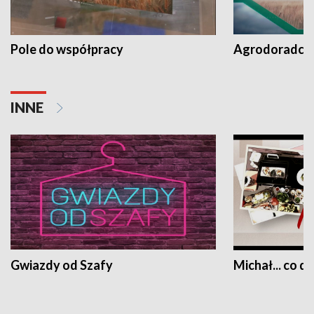
Pole do współpracy
Agrodoradcy 
INNE
Gwiazdy od Szafy
Michał... co dz