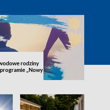
awodowe rodziny
 programie „Nowy