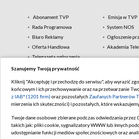
Abonament TVP
Emisja w TVP
Rada Programowa
System NOS
Biuro Reklamy
Ogłoszenie pr
Oferta Handlowa
Akademia Tele
Telegazeta ogłoszenia
Szanujemy Twoją prywatność
Regulamin TVP
Kliknij "Akceptuję i przechodzę do serwisu", aby wyrazić zg
końcowym i ich przechowywanie oraz na przetwarzanie Twoich
z IAB* (1201 firm)
oraz pozostałych
Zaufanych Partnerów T
mierzenia ich skuteczności) i pozostałych, które wskazujemy
Twoje dane osobowe zbierane podczas odwiedzania przez 
takich jak: pliki cookie, sygnalizatory WWW lub innych pod
udostępnianie funkcji mediów społecznościowych oraz anali