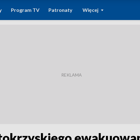
y
Program TV
Patronaty
Więcej
ętokrzyskiego ewakuowani