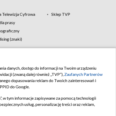
 Telewizja Cyfrowa
Sklep TVP
la prasy
tograficzny
sing (znaki)
klamy
Kontakt
rania danych, dostęp do informacji na Twoim urządzeniu
idacji (zwaną dalej również „TVP”),
Zaufanych Partnerów
anego dopasowania reklam do Twoich zainteresowań i
a PPID do Google.
”, w tym informacje zapisywane za pomocą technologii
zpiecznych usług, personalizację treści oraz reklam,