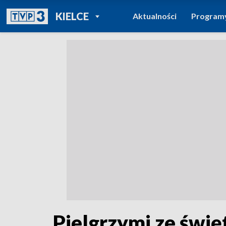
POWRÓT DO
KIELCE
Aktualności
Program
TVP REGIONY
Pielgrzymi ze świ