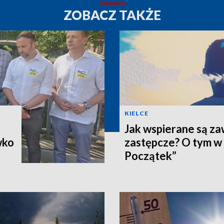
ZOBACZ TAKŻE
KIELCE
Jak wspierane są z
wko
zastępcze? O tym w
Początek”