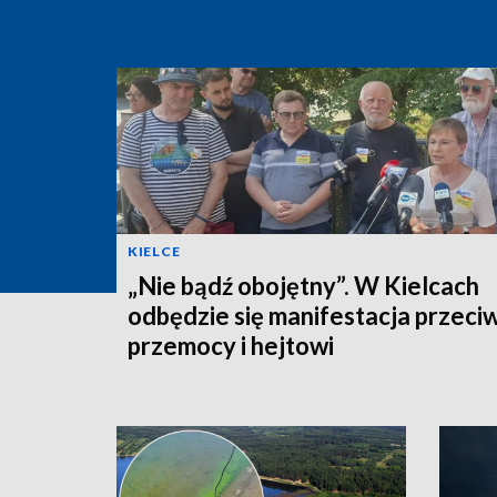
KIELCE
„Nie bądź obojętny”. W Kielcach
odbędzie się manifestacja przeci
przemocy i hejtowi