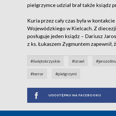
pielgrzymce udział brał także ksiądz p
Kuria przez cały czas była w kontakc
Wojewódzkiego w Kielcach. Z diecezji
posługuje jeden ksiądz – Dariusz Jar
z ks. Łukaszem Zygmuntem zapewnił, że
#świętokrzyskie
#izrael
#jerozolim
#terror
#pielgrzymi
UDOSTĘPNIJ NA FACEBOOKU