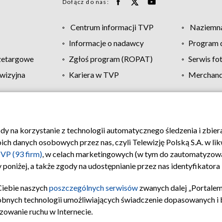
Dołącz do nas:
Centrum informacji TVP
Naziemna
Informacje o nadawcy
Program d
zetargowe
Zgłoś program (ROPAT)
Serwis fo
wizyjna
Kariera w TVP
Merchandi
Polityka prywatności
Moje zgody
Pomoc
Biuro re
ody na korzystanie z technologii automatycznego śledzenia i zbie
 danych osobowych przez nas, czyli Telewizję Polską S.A. w likw
VP (93 firm)
, w celach marketingowych (w tym do zautomatyzow
 poniżej, a także zgody na udostępnianie przez nas identyfikator
Ciebie naszych
poszczególnych serwisów
zwanych dalej „Portalem
obnych technologii umożliwiających świadczenie dopasowanych i be
zowanie ruchu w Internecie.