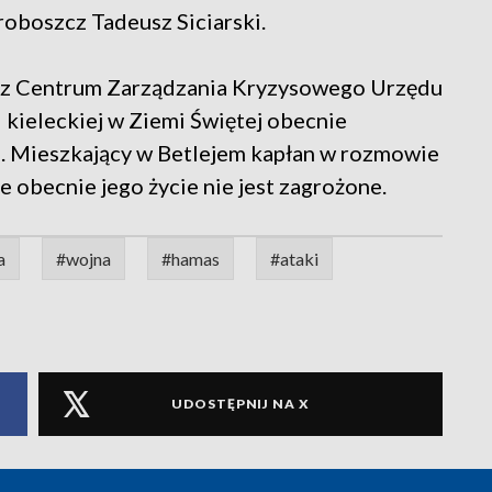
roboszcz Tadeusz Siciarski.
ie z Centrum Zarządzania Kryzysowego Urzędu
 kieleckiej w Ziemi Świętej obecnie
os. Mieszkający w Betlejem kapłan w rozmowie
 obecnie jego życie nie jest zagrożone.
a
#wojna
#hamas
#ataki
UDOSTĘPNIJ NA X