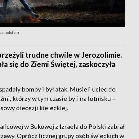
m samolotem
 przeżyli trudne chwile w Jerozolimie.
a się do Ziemi Świętej, zaskoczyła
 spadały bomby i był atak. Musieli uciec do
mi, którzy w tym czasie byli na lotnisku –
sowy diecezji kieleckiej.
ańcowej w Bukowej z Izraela do Polski zabrał
szawy. Oprócz licznej grupy osób świeckich w