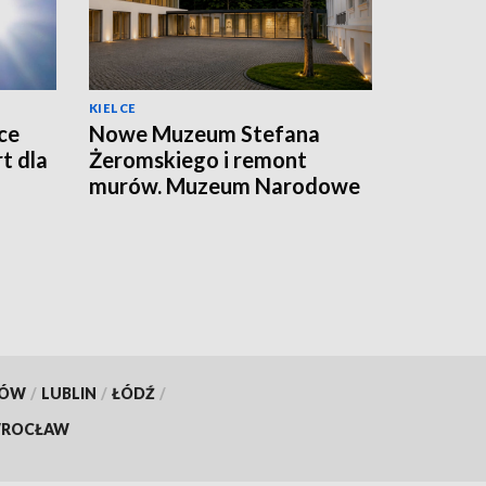
KIELCE
ce
Nowe Muzeum Stefana
t dla
Żeromskiego i remont
murów. Muzeum Narodowe
realizuje dwie duże
inwestycje
KÓW
/
LUBLIN
/
ŁÓDŹ
/
ROCŁAW