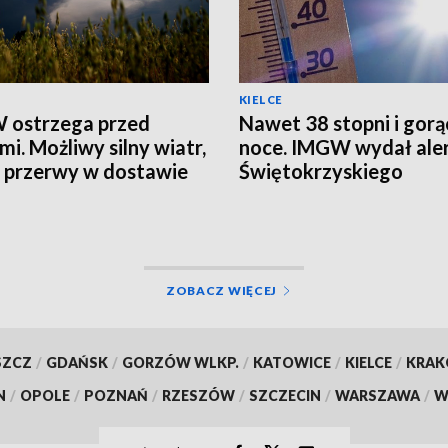
KIELCE
 ostrzega przed
Nawet 38 stopni i gorą
mi. Możliwy silny wiatr,
noce. IMGW wydał aler
i przerwy w dostawie
Świętokrzyskiego
ZOBACZ WIĘCEJ
SZCZ
/
GDAŃSK
/
GORZÓW WLKP.
/
KATOWICE
/
KIELCE
/
KRA
N
/
OPOLE
/
POZNAŃ
/
RZESZÓW
/
SZCZECIN
/
WARSZAWA
/
W