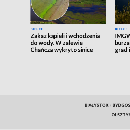
KIELCE
KIELCE
Zakaz kąpieli i wchodzenia
IMGW
do wody. W zalewie
burza
Chańcza wykryto sinice
grad 
prądu
BIAŁYSTOK
/
BYDGO
OLSZTY