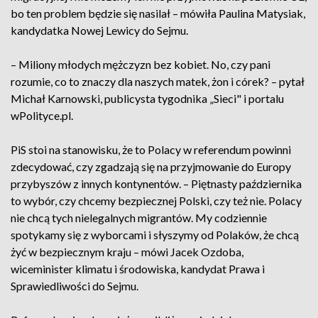
bo ten problem będzie się nasilał – mówiła Paulina Matysiak,
kandydatka Nowej Lewicy do Sejmu.
– Miliony młodych mężczyzn bez kobiet. No, czy pani
rozumie, co to znaczy dla naszych matek, żon i córek? – pytał
Michał Karnowski, publicysta tygodnika „Sieci" i portalu
wPolityce.pl.
PiS stoi na stanowisku, że to Polacy w referendum powinni
zdecydować, czy zgadzają się na przyjmowanie do Europy
przybyszów z innych kontynentów. – Piętnasty października
to wybór, czy chcemy bezpiecznej Polski, czy też nie. Polacy
nie chcą tych nielegalnych migrantów. My codziennie
spotykamy się z wyborcami i słyszymy od Polaków, że chcą
żyć w bezpiecznym kraju – mówi Jacek Ozdoba,
wiceminister klimatu i środowiska, kandydat Prawa i
Sprawiedliwości do Sejmu.