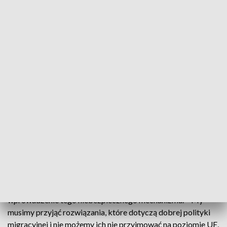
OFE" – mówi lektor w spocie PiS. Tak Prawo i
Sprawiedliwość przypomina rządy swoich konkurentów
politycznych i reakcję gabinetu Donalda Tuska na kryzysy.
Teraz takim kryzysem, z którym teraz zmaga się Europa, jest
inwazja migrantów z Afryki.
– Trzeba iść do referendum, bo czasy są niebezpieczne i
trzeba zadbać o bezpieczeństwo naszej ojczyzny i o
bezpieczeństwo wszystkich Polaków, a kto to zrobi jak nie
my. No, my to musimy wziąć w swoje ręce – przekonuje Beata
Szydło, europoseł Prawa i Sprawiedliwości.
Prawo i Sprawiedliwość przypomina, że politycy Platformy
Obywatelskiej głosowali w Parlamencie Europejskim za
mechanizmem przymusowego przyjmowania migrantów. W
weekend także politycy Lewicy przypominali, że popierają
wprowadzenie tego niebezpiecznego mechanizmu. – My
musimy przyjąć rozwiązania, które dotyczą dobrej polityki
migracyjnej i nie możemy ich nie przyjmować na poziomie UE,