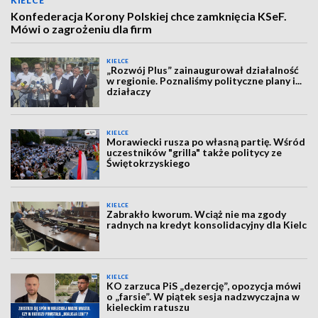
KIELCE
Konfederacja Korony Polskiej chce zamknięcia KSeF.
Mówi o zagrożeniu dla firm
KIELCE
„Rozwój Plus” zainaugurował działalność
w regionie. Poznaliśmy polityczne plany i...
działaczy
KIELCE
Morawiecki rusza po własną partię. Wśród
uczestników "grilla" także politycy ze
Świętokrzyskiego
KIELCE
Zabrakło kworum. Wciąż nie ma zgody
radnych na kredyt konsolidacyjny dla Kielc
KIELCE
KO zarzuca PiS „dezercję”, opozycja mówi
o „farsie”. W piątek sesja nadzwyczajna w
kieleckim ratuszu