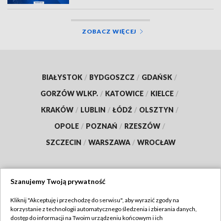
ZOBACZ WIĘCEJ
BIAŁYSTOK
/
BYDGOSZCZ
/
GDAŃSK
/
GORZÓW WLKP.
/
KATOWICE
/
KIELCE
/
KRAKÓW
/
LUBLIN
/
ŁÓDŹ
/
OLSZTYN
/
OPOLE
/
POZNAŃ
/
RZESZÓW
/
SZCZECIN
/
WARSZAWA
/
WROCŁAW
Szanujemy Twoją prywatność
Dołącz do nas:
Kliknij "Akceptuję i przechodzę do serwisu", aby wyrazić zgody na
korzystanie z technologii automatycznego śledzenia i zbierania danych,
TVP
dostęp do informacji na Twoim urządzeniu końcowym i ich