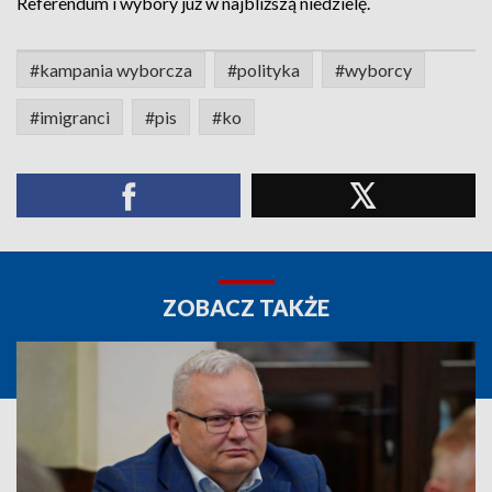
Referendum i wybory już w najbliższą niedzielę.
#kampania wyborcza
#polityka
#wyborcy
#imigranci
#pis
#ko
ZOBACZ TAKŻE