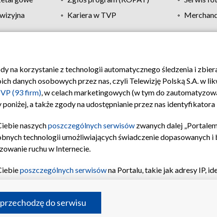
wizyjna
Kariera w TVP
Merchandi
Polityka prywatności
Moje zgody
Pomoc
Biuro re
ody na korzystanie z technologii automatycznego śledzenia i zbie
 danych osobowych przez nas, czyli Telewizję Polską S.A. w likw
VP (93 firm)
, w celach marketingowych (w tym do zautomatyzow
 poniżej, a także zgody na udostępnianie przez nas identyfikator
Ciebie naszych
poszczególnych serwisów
zwanych dalej „Portalem
obnych technologii umożliwiających świadczenie dopasowanych i be
zowanie ruchu w Internecie.
Ciebie
poszczególnych serwisów
na Portalu, takie jak adresy IP, 
sach Portalu czy historia odwiedzin będą przetwarzane przez TV
ji: przechowywania informacji na urządzeniu lub dostęp do nich,
©2026 Telewizja Polska S.A. w likwidacji
 przechodzę do serwisu
enia profilu spersonalizowanych treści, wyboru spersonalizowany
inii odbiorców, opracowywania i ulepszania produktów, zapewnie