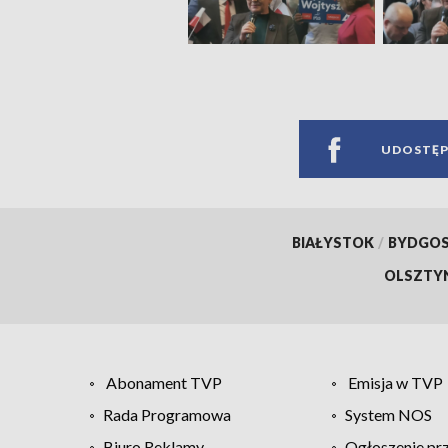
UDOSTĘP
BIAŁYSTOK
/
BYDGO
OLSZTY
Abonament TVP
Emisja w TVP
Rada Programowa
System NOS
Biuro Reklamy
Ogłoszenie pr