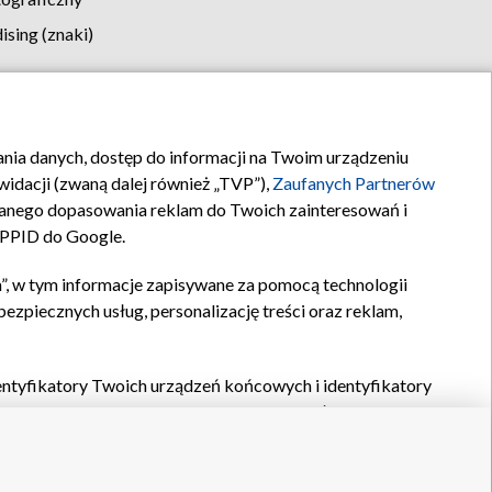
sing (znaki)
klamy
Kontakt
rania danych, dostęp do informacji na Twoim urządzeniu
idacji (zwaną dalej również „TVP”),
Zaufanych Partnerów
anego dopasowania reklam do Twoich zainteresowań i
a PPID do Google.
”, w tym informacje zapisywane za pomocą technologii
zpiecznych usług, personalizację treści oraz reklam,
identyfikatory Twoich urządzeń końcowych i identyfikatory
P,
Zaufanych Partnerów z IAB
oraz pozostałych
Zaufanych
 wyboru podstawowych reklam, wyboru spersonalizowanych
ch treści, pomiaru wydajności reklam, pomiaru wydajności
nia bezpieczeństwa, zapobiegania oszustwom i usuwania