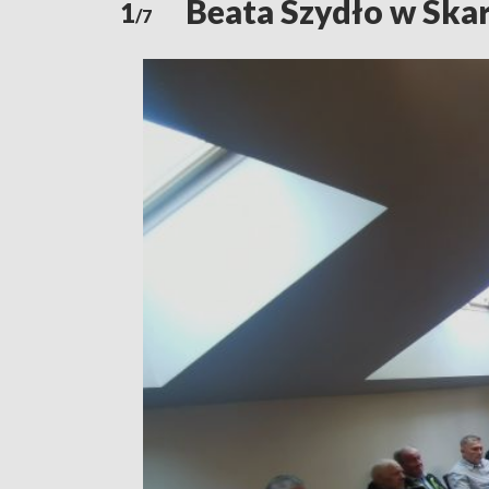
Beata Szydło w Ska
1
/7