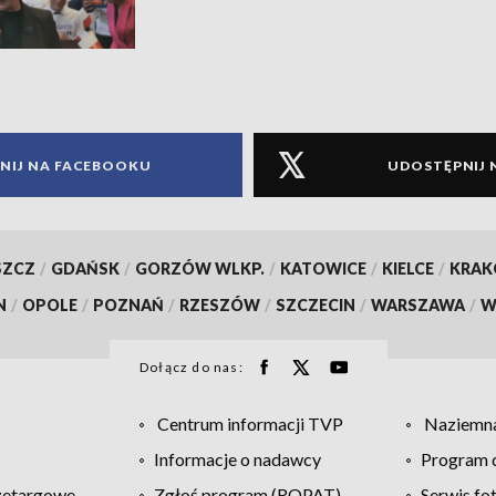
NIJ NA FACEBOOKU
UDOSTĘPNIJ 
SZCZ
/
GDAŃSK
/
GORZÓW WLKP.
/
KATOWICE
/
KIELCE
/
KRA
N
/
OPOLE
/
POZNAŃ
/
RZESZÓW
/
SZCZECIN
/
WARSZAWA
/
W
Dołącz do nas:
Centrum informacji TVP
Naziemna
Informacje o nadawcy
Program d
zetargowe
Zgłoś program (ROPAT)
Serwis fo