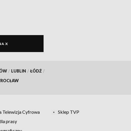
NA X
KÓW
/
LUBLIN
/
ŁÓDŹ
/
ROCŁAW
 Telewizja Cyfrowa
Sklep TVP
la prasy
tograficzny