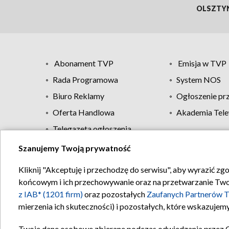
OLSZTY
Abonament TVP
Emisja w TVP
Rada Programowa
System NOS
Biuro Reklamy
Ogłoszenie pr
Oferta Handlowa
Akademia Tele
Telegazeta ogłoszenia
Szanujemy Twoją prywatność
Regulamin TVP
Kliknij "Akceptuję i przechodzę do serwisu", aby wyrazić zg
końcowym i ich przechowywanie oraz na przetwarzanie Twoich
z IAB* (1201 firm)
oraz pozostałych
Zaufanych Partnerów T
mierzenia ich skuteczności) i pozostałych, które wskazujemy
Twoje dane osobowe zbierane podczas odwiedzania przez 