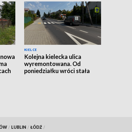
KIELCE
, nowa
Kolejna kielecka ulica
 ma
wyremontowana. Od
lcach
poniedziałku wróci stała
organizacja ruchu
KÓW
/
LUBLIN
/
ŁÓDŹ
/