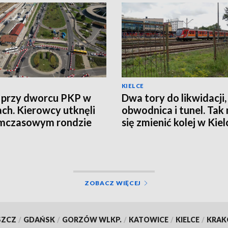
KIELCE
 przy dworcu PKP w
Dwa tory do likwidacji
ach. Kierowcy utknęli
obwodnica i tunel. Tak
ymczasowym rondzie
się zmienić kolej w Kie
ZOBACZ WIĘCEJ
SZCZ
/
GDAŃSK
/
GORZÓW WLKP.
/
KATOWICE
/
KIELCE
/
KRA