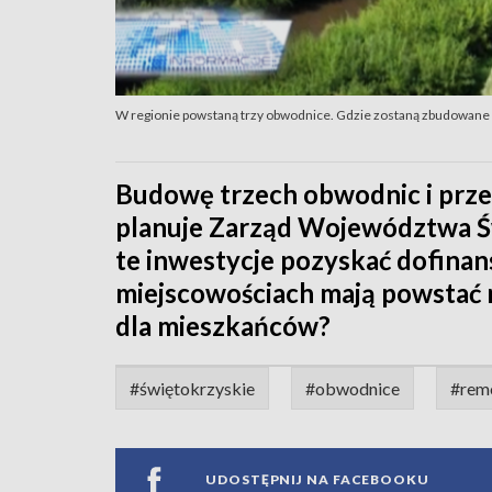
W regionie powstaną trzy obwodnice. Gdzie zostaną zbudowane
Budowę trzech obwodnic i prze
planuje Zarząd Województwa Ś
te inwestycje pozyskać dofinan
miejscowościach mają powstać 
dla mieszkańców?
#świętokrzyskie
#obwodnice
#rem
UDOSTĘPNIJ NA FACEBOOKU