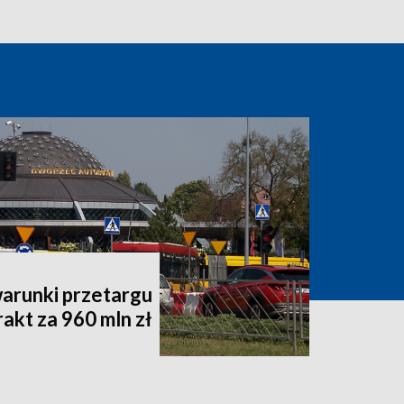
warunki przetargu
akt za 960 mln zł