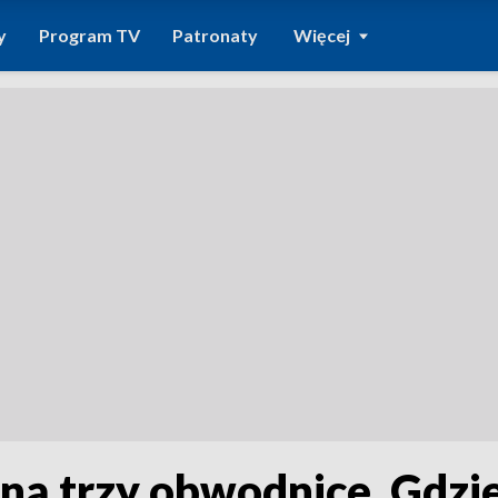
y
Program TV
Patronaty
Więcej
ną trzy obwodnice. Gdzi