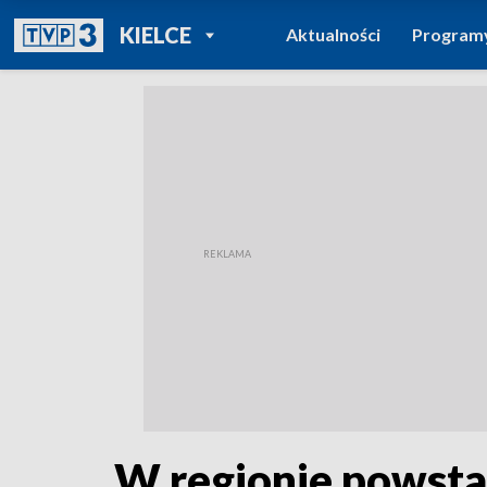
POWRÓT DO
KIELCE
Aktualności
Program
TVP REGIONY
W regionie powsta