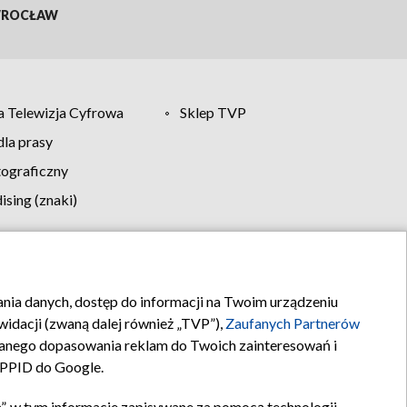
ROCŁAW
 Telewizja Cyfrowa
Sklep TVP
la prasy
tograficzny
sing (znaki)
klamy
Kontakt
rania danych, dostęp do informacji na Twoim urządzeniu
idacji (zwaną dalej również „TVP”),
Zaufanych Partnerów
anego dopasowania reklam do Twoich zainteresowań i
a PPID do Google.
”, w tym informacje zapisywane za pomocą technologii