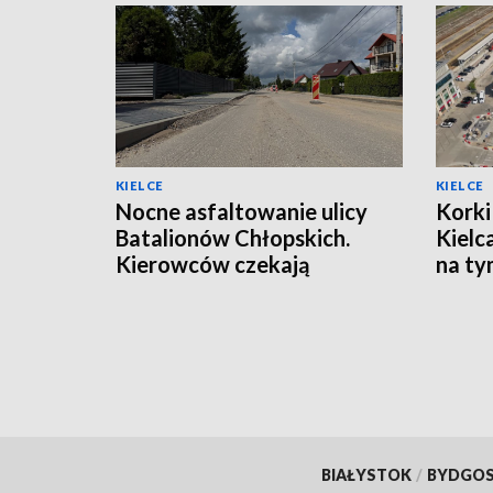
KIELCE
KIELCE
Nocne asfaltowanie ulicy
Korki
Batalionów Chłopskich.
Kielc
Kierowców czekają
na t
utrudnienia
BIAŁYSTOK
/
BYDGO