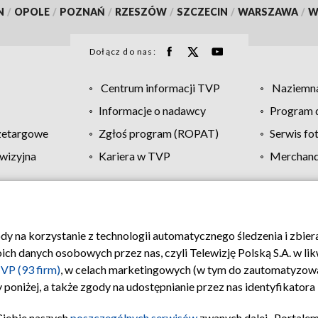
N
/
OPOLE
/
POZNAŃ
/
RZESZÓW
/
SZCZECIN
/
WARSZAWA
/
W
Dołącz do nas:
Centrum informacji TVP
Naziemna
Informacje o nadawcy
Program d
zetargowe
Zgłoś program (ROPAT)
Serwis fo
wizyjna
Kariera w TVP
Merchandi
Polityka prywatności
Moje zgody
Pomoc
Biuro re
ody na korzystanie z technologii automatycznego śledzenia i zbie
 danych osobowych przez nas, czyli Telewizję Polską S.A. w likw
VP (93 firm)
, w celach marketingowych (w tym do zautomatyzow
 poniżej, a także zgody na udostępnianie przez nas identyfikator
Ciebie naszych
poszczególnych serwisów
zwanych dalej „Portalem