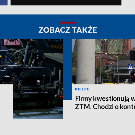
ZOBACZ TAKŻE
KIELCE
Firmy kwestionują 
ZTM. Chodzi o kontr