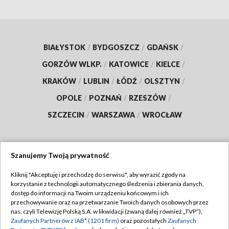
BIAŁYSTOK
/
BYDGOSZCZ
/
GDAŃSK
/
GORZÓW WLKP.
/
KATOWICE
/
KIELCE
/
KRAKÓW
/
LUBLIN
/
ŁÓDŹ
/
OLSZTYN
/
OPOLE
/
POZNAŃ
/
RZESZÓW
/
SZCZECIN
/
WARSZAWA
/
WROCŁAW
Szanujemy Twoją prywatność
Dołącz do nas:
Kliknij "Akceptuję i przechodzę do serwisu", aby wyrazić zgody na
korzystanie z technologii automatycznego śledzenia i zbierania danych,
TVP
dostęp do informacji na Twoim urządzeniu końcowym i ich
Abonament TVP
przechowywanie oraz na przetwarzanie Twoich danych osobowych przez
Regulamin TVP
nas, czyli Telewizję Polską S.A. w likwidacji (zwaną dalej również „TVP”),
Emisja w TVP
Zaufanych Partnerów z IAB* (1201 firm)
oraz pozostałych
Zaufanych
Polityka prywatności