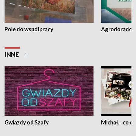
Pole do współpracy
Agrodoradcy 
INNE
Gwiazdy od Szafy
Michał... co dz