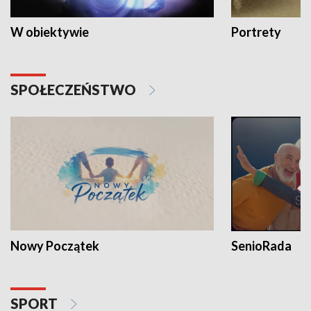
W obiektywie
Portrety
SPOŁECZEŃSTWO
Nowy Początek
SenioRada
SPORT