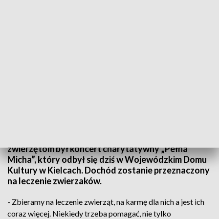
„Pełna Micha”. Koncert charytatywny. Dochód na leczenie zwierząt
Są przyjaciółmi człowieka. Mimo to, co roku do
schronisk trafiają dziesiątki niechcianych psów i
kotów. Okazją do pomocy potrzebującym
zwierzętom był koncert charytatywny „Pełna
Micha”, który odbył się dziś w Wojewódzkim Domu
Kultury w Kielcach. Dochód zostanie przeznaczony
na leczenie zwierzaków.
- Zbieramy na leczenie zwierząt, na karmę dla nich a jest ich
coraz więcej. Niekiedy trzeba pomagać, nie tylko