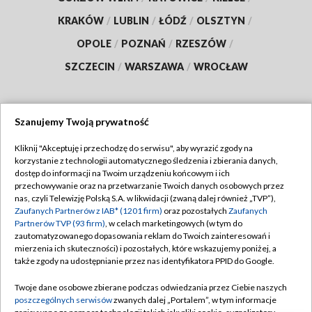
KRAKÓW
/
LUBLIN
/
ŁÓDŹ
/
OLSZTYN
/
OPOLE
/
POZNAŃ
/
RZESZÓW
/
SZCZECIN
/
WARSZAWA
/
WROCŁAW
Szanujemy Twoją prywatność
Dołącz do nas:
Kliknij "Akceptuję i przechodzę do serwisu", aby wyrazić zgody na
korzystanie z technologii automatycznego śledzenia i zbierania danych,
TVP
dostęp do informacji na Twoim urządzeniu końcowym i ich
Abonament TVP
przechowywanie oraz na przetwarzanie Twoich danych osobowych przez
Regulamin TVP
nas, czyli Telewizję Polską S.A. w likwidacji (zwaną dalej również „TVP”),
Emisja w TVP
Polityka prywatności
Zaufanych Partnerów z IAB* (1201 firm)
oraz pozostałych
Zaufanych
Partnerów TVP (93 firm)
, w celach marketingowych (w tym do
Centrum informacji TVP
Moje zgody
zautomatyzowanego dopasowania reklam do Twoich zainteresowań i
mierzenia ich skuteczności) i pozostałych, które wskazujemy poniżej, a
Naziemna Telewizja Cyfrowa
Pomoc
także zgody na udostępnianie przez nas identyfikatora PPID do Google.
Sklep TVP
Biuro reklamy
Twoje dane osobowe zbierane podczas odwiedzania przez Ciebie naszych
Rada Programowa
Kontakt
poszczególnych serwisów
zwanych dalej „Portalem”, w tym informacje