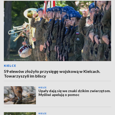
KIELCE
59 elewów złożyło przysięgę wojskową w Kielcach.
Towarzyszyli im bliscy
KIELCE
Upały dają się we znaki dzikim zwierzętom.
Myśliwi apelują o pomoc
KIELCE