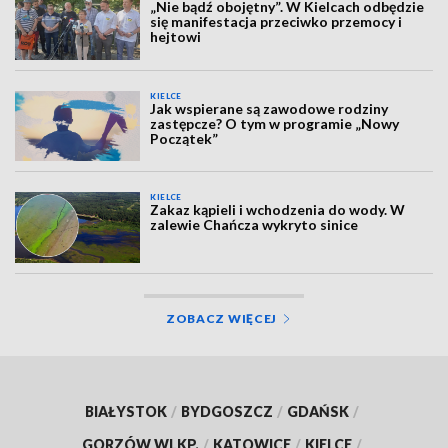
„Nie bądź obojętny”. W Kielcach odbędzie
się manifestacja przeciwko przemocy i
hejtowi
KIELCE
Jak wspierane są zawodowe rodziny
zastępcze? O tym w programie „Nowy
Początek”
KIELCE
Zakaz kąpieli i wchodzenia do wody. W
zalewie Chańcza wykryto sinice
ZOBACZ WIĘCEJ
BIAŁYSTOK
/
BYDGOSZCZ
/
GDAŃSK
/
GORZÓW WLKP.
/
KATOWICE
/
KIELCE
/