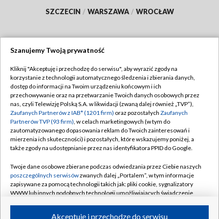
SZCZECIN
/
WARSZAWA
/
WROCŁAW
Szanujemy Twoją prywatność
Dołącz do nas:
Kliknij "Akceptuję i przechodzę do serwisu", aby wyrazić zgody na
korzystanie z technologii automatycznego śledzenia i zbierania danych,
TVP
dostęp do informacji na Twoim urządzeniu końcowym i ich
Abonament TVP
przechowywanie oraz na przetwarzanie Twoich danych osobowych przez
Regulamin TVP
nas, czyli Telewizję Polską S.A. w likwidacji (zwaną dalej również „TVP”),
Emisja w TVP
Polityka prywatności
Zaufanych Partnerów z IAB* (1201 firm)
oraz pozostałych
Zaufanych
Partnerów TVP (93 firm)
, w celach marketingowych (w tym do
Centrum informacji TVP
Moje zgody
zautomatyzowanego dopasowania reklam do Twoich zainteresowań i
mierzenia ich skuteczności) i pozostałych, które wskazujemy poniżej, a
Naziemna Telewizja Cyfrowa
Pomoc
także zgody na udostępnianie przez nas identyfikatora PPID do Google.
Sklep TVP
Biuro reklamy
Twoje dane osobowe zbierane podczas odwiedzania przez Ciebie naszych
Rada Programowa
Kontakt
poszczególnych serwisów
zwanych dalej „Portalem”, w tym informacje
zapisywane za pomocą technologii takich jak: pliki cookie, sygnalizatory
System NOS
WWW lub innych podobnych technologii umożliwiających świadczenie
dopasowanych i bezpiecznych usług, personalizację treści oraz reklam,
Informacje o nadawcy
Kanały
udostępnianie funkcji mediów społecznościowych oraz analizowanie
Akceptuję i przechodzę do serwisu