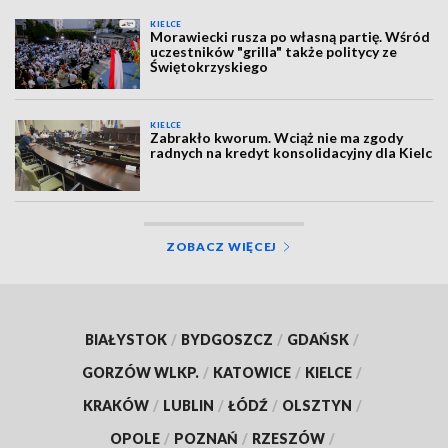
KIELCE
Morawiecki rusza po własną partię. Wśród
uczestników "grilla" także politycy ze
Świętokrzyskiego
KIELCE
Zabrakło kworum. Wciąż nie ma zgody
radnych na kredyt konsolidacyjny dla Kielc
ZOBACZ WIĘCEJ
BIAŁYSTOK
/
BYDGOSZCZ
/
GDAŃSK
/
GORZÓW WLKP.
/
KATOWICE
/
KIELCE
/
KRAKÓW
/
LUBLIN
/
ŁÓDŹ
/
OLSZTYN
/
OPOLE
/
POZNAŃ
/
RZESZÓW
/