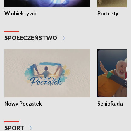
W obiektywie
Portrety
SPOŁECZEŃSTWO
Nowy Początek
SenioRada
SPORT