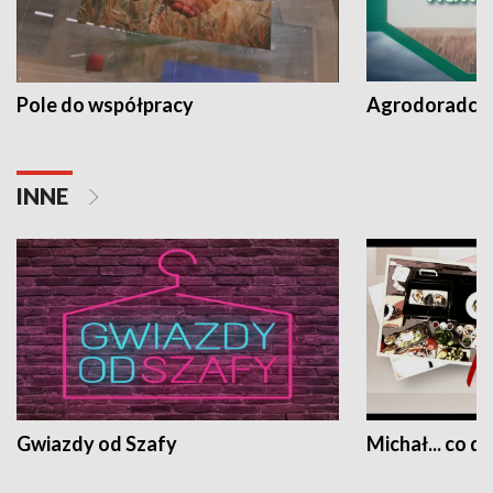
Pole do współpracy
Agrodoradcy 
INNE
Gwiazdy od Szafy
Michał... co dz