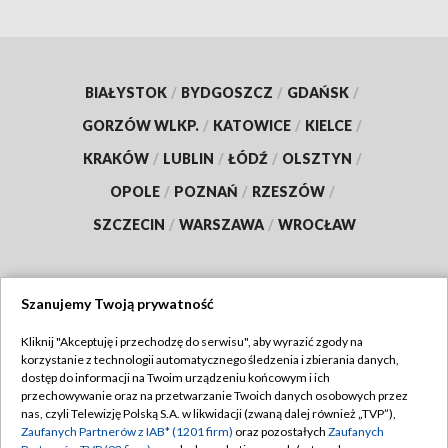
BIAŁYSTOK
/
BYDGOSZCZ
/
GDAŃSK
/
GORZÓW WLKP.
/
KATOWICE
/
KIELCE
/
KRAKÓW
/
LUBLIN
/
ŁÓDŹ
/
OLSZTYN
/
OPOLE
/
POZNAŃ
/
RZESZÓW
/
SZCZECIN
/
WARSZAWA
/
WROCŁAW
Szanujemy Twoją prywatność
Dołącz do nas:
Kliknij "Akceptuję i przechodzę do serwisu", aby wyrazić zgody na
korzystanie z technologii automatycznego śledzenia i zbierania danych,
TVP
dostęp do informacji na Twoim urządzeniu końcowym i ich
Abonament TVP
przechowywanie oraz na przetwarzanie Twoich danych osobowych przez
Regulamin TVP
nas, czyli Telewizję Polską S.A. w likwidacji (zwaną dalej również „TVP”),
Emisja w TVP
Zaufanych Partnerów z IAB* (1201 firm)
oraz pozostałych
Zaufanych
Polityka prywatności