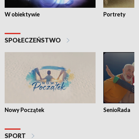
W obiektywie
Portrety
SPOŁECZEŃSTWO
Nowy Początek
SenioRada
SPORT