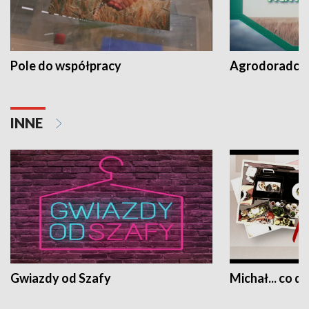
Pole do współpracy
Agrodoradcy 
INNE
Gwiazdy od Szafy
Michał... co dz