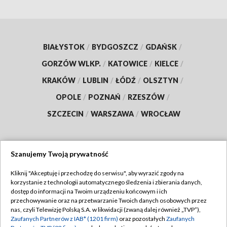
BIAŁYSTOK
/
BYDGOSZCZ
/
GDAŃSK
/
GORZÓW WLKP.
/
KATOWICE
/
KIELCE
/
KRAKÓW
/
LUBLIN
/
ŁÓDŹ
/
OLSZTYN
/
OPOLE
/
POZNAŃ
/
RZESZÓW
/
SZCZECIN
/
WARSZAWA
/
WROCŁAW
Szanujemy Twoją prywatność
Dołącz do nas:
Kliknij "Akceptuję i przechodzę do serwisu", aby wyrazić zgody na
korzystanie z technologii automatycznego śledzenia i zbierania danych,
TVP
dostęp do informacji na Twoim urządzeniu końcowym i ich
Abonament TVP
przechowywanie oraz na przetwarzanie Twoich danych osobowych przez
Regulamin TVP
nas, czyli Telewizję Polską S.A. w likwidacji (zwaną dalej również „TVP”),
Emisja w TVP
Zaufanych Partnerów z IAB* (1201 firm)
oraz pozostałych
Zaufanych
Polityka prywatności