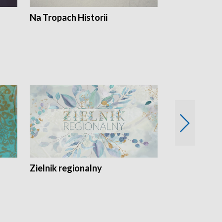
Na Tropach Historii
Szept ziemi
Zielnik regionalny
EkoLogiczni