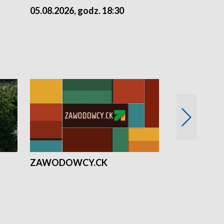
05.08.2026, godz. 18:30
04.08.2026, 
ZAWODOWCY.CK
Solidarni z U