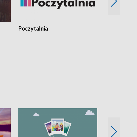
Poczytalnia
Koncerty TV