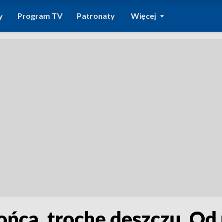
y
Program TV
Patronaty
Więcej
ońca, trochę deszczu. Od