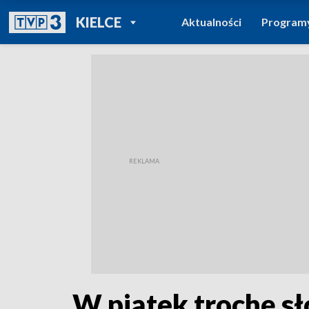
POWRÓT DO
KIELCE
Aktualności
Program
TVP REGIONY
W piątek trochę sł