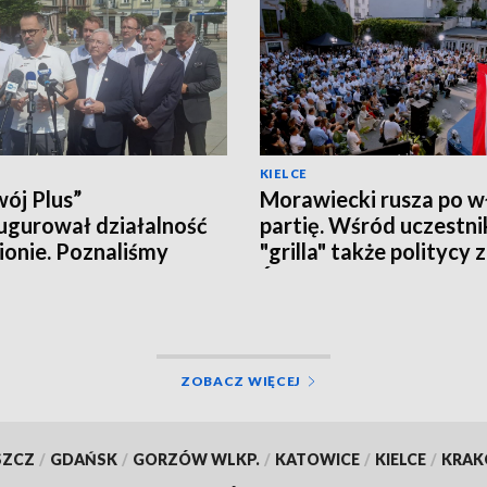
KIELCE
ój Plus”
Morawiecki rusza po w
ugurował działalność
partię. Wśród uczestn
ionie. Poznaliśmy
"grilla" także politycy 
czne plany i... działaczy
Świętokrzyskiego
ZOBACZ WIĘCEJ
SZCZ
/
GDAŃSK
/
GORZÓW WLKP.
/
KATOWICE
/
KIELCE
/
KRA