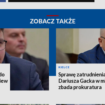
ZOBACZ TAKŻE
KIELCE
 do
Sprawę zatrudnieni
iew
Dariusza Gacka w mi
zbada prokuratura