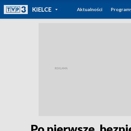
POWRÓT DO
KIELCE
Aktualności
Program
TVP REGIONY
Po pierwsze, bezp