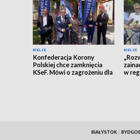
KIELCE
KIELCE
Konfederacja Korony
„Rozw
Polskiej chce zamknięcia
zaina
KSeF. Mówi o zagrożeniu dla
w reg
firm
polity
BIAŁYSTOK
/
BYDGO