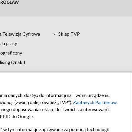
ROCŁAW
 Telewizja Cyfrowa
Sklep TVP
la prasy
tograficzny
sing (znaki)
klamy
Kontakt
rania danych, dostęp do informacji na Twoim urządzeniu
idacji (zwaną dalej również „TVP”),
Zaufanych Partnerów
anego dopasowania reklam do Twoich zainteresowań i
a PPID do Google.
”, w tym informacje zapisywane za pomocą technologii