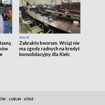
KIELCE
łasną
Zabrakło kworum. Wciąż nie
ików
ma zgody radnych na kredyt
ze
konsolidacyjny dla Kielc
KÓW
/
LUBLIN
/
ŁÓDŹ
/