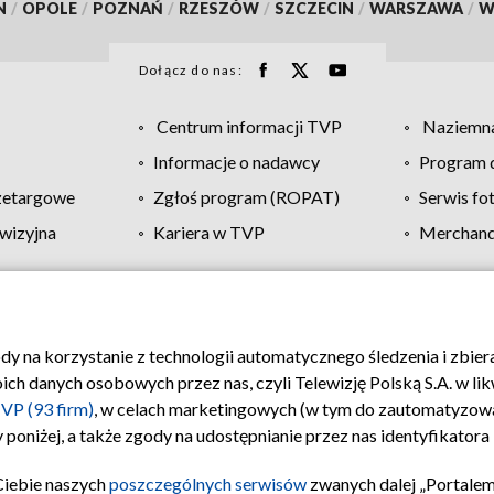
N
/
OPOLE
/
POZNAŃ
/
RZESZÓW
/
SZCZECIN
/
WARSZAWA
/
W
Dołącz do nas:
Centrum informacji TVP
Naziemna
Informacje o nadawcy
Program d
zetargowe
Zgłoś program (ROPAT)
Serwis fo
wizyjna
Kariera w TVP
Merchandi
Polityka prywatności
Moje zgody
Pomoc
Biuro re
ody na korzystanie z technologii automatycznego śledzenia i zbie
 danych osobowych przez nas, czyli Telewizję Polską S.A. w likw
VP (93 firm)
, w celach marketingowych (w tym do zautomatyzow
 poniżej, a także zgody na udostępnianie przez nas identyfikator
Ciebie naszych
poszczególnych serwisów
zwanych dalej „Portalem