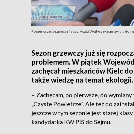
Po pierwsze, bezpieczeństwo. Agata Wojtyszek namawiała do ins
Sezon grzewczy już się rozpoc
problemem. W piątek Wojewód
zachęcał mieszkańców Kielc do
także wiedzę na temat ekologii.
– Zachęcam, po pierwsze, do wymiany t
„Czyste Powietrze”. Ale też do zainsta
jeszcze w tym sezonie jest starej klas
kandydatka KW PiS do Sejmu.