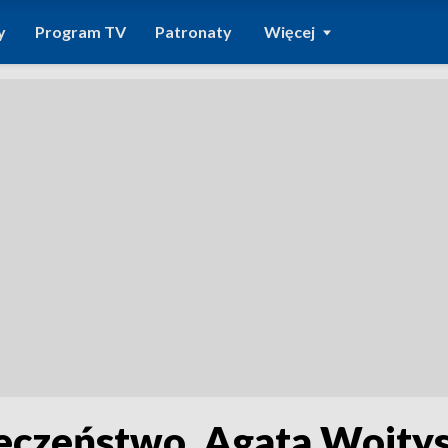
y
Program TV
Patronaty
Więcej
ieczeństwo. Agata Wojty