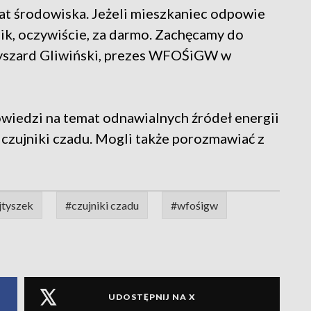
mat środowiska. Jeżeli mieszkaniec odpowie
nik, oczywiście, za darmo. Zachęcamy do
Ryszard Gliwiński, prezes WFOŚiGW w
wiedzi na temat odnawialnych źródeł energii
i czujniki czadu. Mogli także porozmawiać z
jtyszek
#czujniki czadu
#wfośigw
UDOSTĘPNIJ NA X