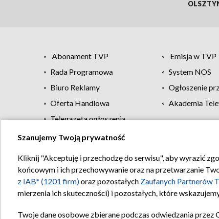
OLSZTY
Abonament TVP
Emisja w TVP
Rada Programowa
System NOS
Biuro Reklamy
Ogłoszenie pr
Oferta Handlowa
Akademia Tele
Telegazeta ogłoszenia
Szanujemy Twoją prywatność
Regulamin TVP
Kliknij "Akceptuję i przechodzę do serwisu", aby wyrazić zg
końcowym i ich przechowywanie oraz na przetwarzanie Twoich
z IAB* (1201 firm)
oraz pozostałych
Zaufanych Partnerów T
mierzenia ich skuteczności) i pozostałych, które wskazujemy
Twoje dane osobowe zbierane podczas odwiedzania przez 