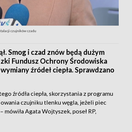
talacji czujników czadu
zął. Smog i czad znów będą dużym
zki Fundusz Ochrony Środowiska
 wymiany źródeł ciepła. Sprawdzano
ego źródła ciepła, skorzystania z programu
lowania czujniku tlenku węgla, jeżeli piec
y – mówiła Agata Wojtyszek, poseł RP,