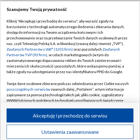
Szanujemy Twoją prywatność
Dołącz do nas:
Kliknij "Akceptuję i przechodzę do serwisu", aby wyrazić zgody na
korzystanie z technologii automatycznego śledzenia i zbierania danych,
TVP
dostęp do informacji na Twoim urządzeniu końcowym i ich
Abonament TVP
przechowywanie oraz na przetwarzanie Twoich danych osobowych przez
Regulamin TVP
nas, czyli Telewizję Polską S.A. w likwidacji (zwaną dalej również „TVP”),
Emisja w TVP
Polityka prywatności
Zaufanych Partnerów z IAB* (1201 firm)
oraz pozostałych
Zaufanych
Partnerów TVP (93 firm)
, w celach marketingowych (w tym do
Centrum informacji TVP
Moje zgody
zautomatyzowanego dopasowania reklam do Twoich zainteresowań i
mierzenia ich skuteczności) i pozostałych, które wskazujemy poniżej, a
Naziemna Telewizja Cyfrowa
Pomoc
także zgody na udostępnianie przez nas identyfikatora PPID do Google.
Sklep TVP
Biuro reklamy
Twoje dane osobowe zbierane podczas odwiedzania przez Ciebie naszych
Rada Programowa
Kontakt
poszczególnych serwisów
zwanych dalej „Portalem”, w tym informacje
zapisywane za pomocą technologii takich jak: pliki cookie, sygnalizatory
System NOS
WWW lub innych podobnych technologii umożliwiających świadczenie
dopasowanych i bezpiecznych usług, personalizację treści oraz reklam,
Informacje o nadawcy
Kanały
udostępnianie funkcji mediów społecznościowych oraz analizowanie
Akceptuję i przechodzę do serwisu
ruchu w Internecie.
Program dla prasy
©2026 Telewizja Polska S.A. w likwidacji
Biuro Reklamy
Twoje dane osobowe zbierane podczas odwiedzania przez Ciebie
Ustawienia zaawansowane
poszczególnych serwisów
na Portalu, takie jak adresy IP, identyfikatory
Ogłoszenie przetargowe