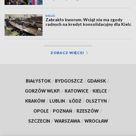
KIELCE
Zabrakło kworum. Wciąż nie ma zgody
radnych na kredyt konsolidacyjny dla Kielc
ZOBACZ WIĘCEJ
BIAŁYSTOK
/
BYDGOSZCZ
/
GDAŃSK
/
GORZÓW WLKP.
/
KATOWICE
/
KIELCE
/
KRAKÓW
/
LUBLIN
/
ŁÓDŹ
/
OLSZTYN
/
OPOLE
/
POZNAŃ
/
RZESZÓW
/
SZCZECIN
/
WARSZAWA
/
WROCŁAW