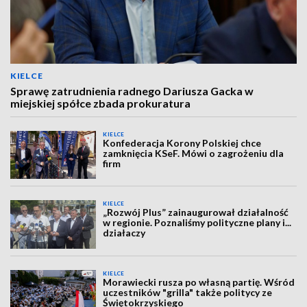
KIELCE
Sprawę zatrudnienia radnego Dariusza Gacka w
miejskiej spółce zbada prokuratura
KIELCE
Konfederacja Korony Polskiej chce
zamknięcia KSeF. Mówi o zagrożeniu dla
firm
KIELCE
„Rozwój Plus” zainaugurował działalność
w regionie. Poznaliśmy polityczne plany i...
działaczy
KIELCE
Morawiecki rusza po własną partię. Wśród
uczestników "grilla" także politycy ze
Świętokrzyskiego