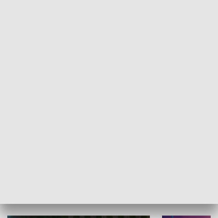
Informator kulturalny
Drzwi do kult
TECHNIKA I MOTORYZACJA
WYPOCZYNEK I REKREACJA