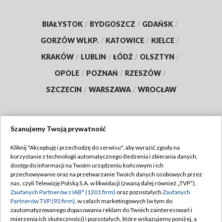
BIAŁYSTOK
/
BYDGOSZCZ
/
GDAŃSK
/
GORZÓW WLKP.
/
KATOWICE
/
KIELCE
/
KRAKÓW
/
LUBLIN
/
ŁÓDŹ
/
OLSZTYN
/
OPOLE
/
POZNAŃ
/
RZESZÓW
/
SZCZECIN
/
WARSZAWA
/
WROCŁAW
Szanujemy Twoją prywatność
Dołącz do nas:
Kliknij "Akceptuję i przechodzę do serwisu", aby wyrazić zgody na
korzystanie z technologii automatycznego śledzenia i zbierania danych,
TVP
dostęp do informacji na Twoim urządzeniu końcowym i ich
Abonament TVP
przechowywanie oraz na przetwarzanie Twoich danych osobowych przez
Regulamin TVP
nas, czyli Telewizję Polską S.A. w likwidacji (zwaną dalej również „TVP”),
Emisja w TVP
Zaufanych Partnerów z IAB* (1201 firm)
oraz pozostałych
Zaufanych
Polityka prywatności
Partnerów TVP (93 firm)
, w celach marketingowych (w tym do
Centrum informacji TVP
Moje zgody
zautomatyzowanego dopasowania reklam do Twoich zainteresowań i
mierzenia ich skuteczności) i pozostałych, które wskazujemy poniżej, a