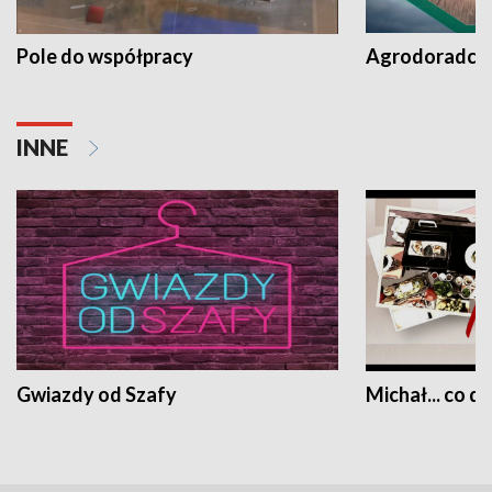
Pole do współpracy
Agrodoradcy 
INNE
Gwiazdy od Szafy
Michał... co dz