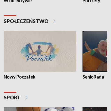
W obiektywie
Portrety
SPOŁECZEŃSTWO
Nowy Początek
SenioRada
SPORT