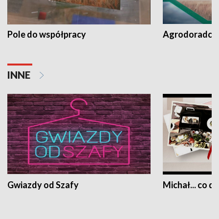
Pole do współpracy
Agrodoradcy 
INNE
Gwiazdy od Szafy
Michał... co dz