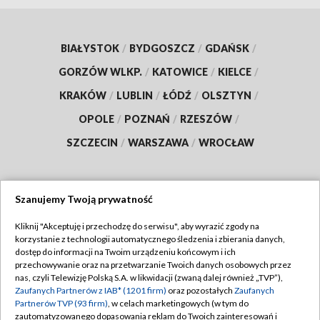
BIAŁYSTOK
/
BYDGOSZCZ
/
GDAŃSK
/
GORZÓW WLKP.
/
KATOWICE
/
KIELCE
/
KRAKÓW
/
LUBLIN
/
ŁÓDŹ
/
OLSZTYN
/
OPOLE
/
POZNAŃ
/
RZESZÓW
/
SZCZECIN
/
WARSZAWA
/
WROCŁAW
Szanujemy Twoją prywatność
Dołącz do nas:
Kliknij "Akceptuję i przechodzę do serwisu", aby wyrazić zgody na
korzystanie z technologii automatycznego śledzenia i zbierania danych,
TVP
dostęp do informacji na Twoim urządzeniu końcowym i ich
Abonament TVP
przechowywanie oraz na przetwarzanie Twoich danych osobowych przez
Regulamin TVP
nas, czyli Telewizję Polską S.A. w likwidacji (zwaną dalej również „TVP”),
Emisja w TVP
Zaufanych Partnerów z IAB* (1201 firm)
oraz pozostałych
Zaufanych
Polityka prywatności
Partnerów TVP (93 firm)
, w celach marketingowych (w tym do
Centrum informacji TVP
Moje zgody
zautomatyzowanego dopasowania reklam do Twoich zainteresowań i