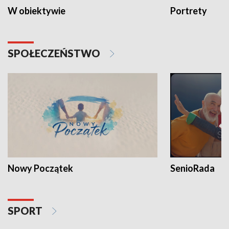
W obiektywie
Portrety
SPOŁECZEŃSTWO
Nowy Początek
SenioRada
SPORT