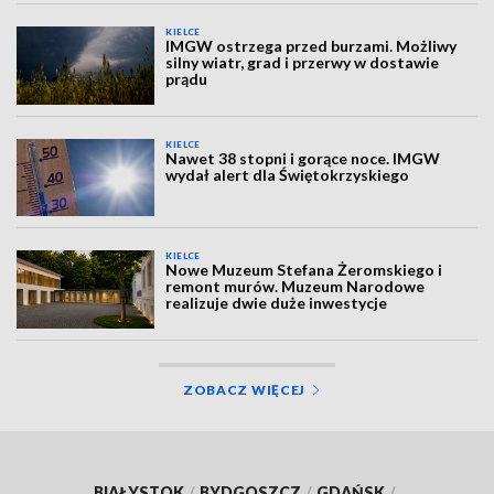
KIELCE
IMGW ostrzega przed burzami. Możliwy
silny wiatr, grad i przerwy w dostawie
prądu
KIELCE
Nawet 38 stopni i gorące noce. IMGW
wydał alert dla Świętokrzyskiego
KIELCE
Nowe Muzeum Stefana Żeromskiego i
remont murów. Muzeum Narodowe
realizuje dwie duże inwestycje
ZOBACZ WIĘCEJ
BIAŁYSTOK
/
BYDGOSZCZ
/
GDAŃSK
/