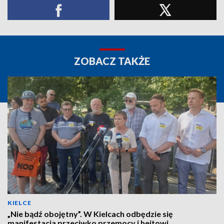
ZOBACZ TAKŻE
KIELCE
„Nie bądź obojętny”. W Kielcach odbędzie się
manifestacja przeciwko przemocy i hejtowi