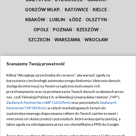
GORZÓW WLKP.
/
KATOWICE
/
KIELCE
/
KRAKÓW
/
LUBLIN
/
ŁÓDŹ
/
OLSZTYN
/
OPOLE
/
POZNAŃ
/
RZESZÓW
/
SZCZECIN
/
WARSZAWA
/
WROCŁAW
Szanujemy Twoją prywatność
Dołącz do nas:
Kliknij "Akceptuję i przechodzę do serwisu", aby wyrazić zgody na
korzystanie z technologii automatycznego śledzenia i zbierania danych,
TVP
dostęp do informacji na Twoim urządzeniu końcowym i ich
Abonament TVP
przechowywanie oraz na przetwarzanie Twoich danych osobowych przez
Regulamin TVP
nas, czyli Telewizję Polską S.A. w likwidacji (zwaną dalej również „TVP”),
Emisja w TVP
Polityka prywatności
Zaufanych Partnerów z IAB* (1201 firm)
oraz pozostałych
Zaufanych
Partnerów TVP (93 firm)
, w celach marketingowych (w tym do
Centrum informacji TVP
Moje zgody
zautomatyzowanego dopasowania reklam do Twoich zainteresowań i
mierzenia ich skuteczności) i pozostałych, które wskazujemy poniżej, a
Naziemna Telewizja Cyfrowa
Pomoc
także zgody na udostępnianie przez nas identyfikatora PPID do Google.
Sklep TVP
Biuro reklamy
Twoje dane osobowe zbierane podczas odwiedzania przez Ciebie naszych