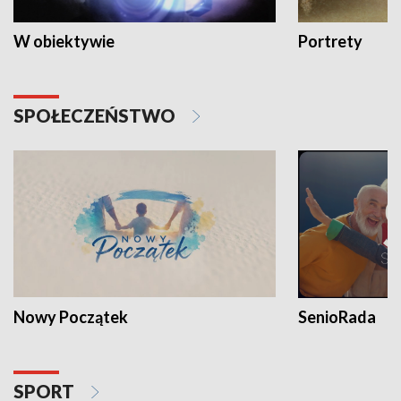
W obiektywie
Portrety
SPOŁECZEŃSTWO
Nowy Początek
SenioRada
SPORT