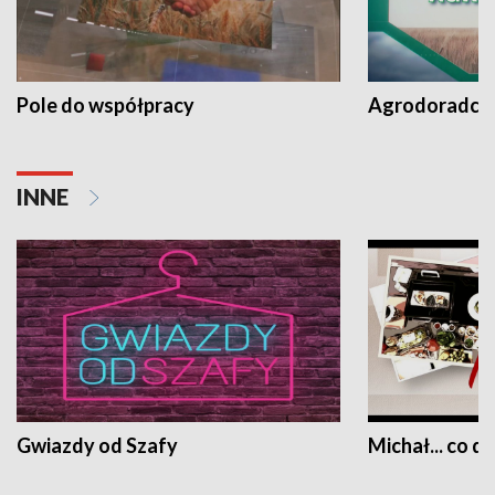
Pole do współpracy
Agrodoradcy 
INNE
Gwiazdy od Szafy
Michał... co dz