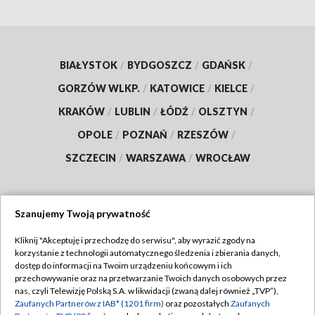
BIAŁYSTOK
/
BYDGOSZCZ
/
GDAŃSK
/
GORZÓW WLKP.
/
KATOWICE
/
KIELCE
/
KRAKÓW
/
LUBLIN
/
ŁÓDŹ
/
OLSZTYN
/
OPOLE
/
POZNAŃ
/
RZESZÓW
/
SZCZECIN
/
WARSZAWA
/
WROCŁAW
Szanujemy Twoją prywatność
Dołącz do nas:
Kliknij "Akceptuję i przechodzę do serwisu", aby wyrazić zgody na
korzystanie z technologii automatycznego śledzenia i zbierania danych,
TVP
dostęp do informacji na Twoim urządzeniu końcowym i ich
Abonament TVP
przechowywanie oraz na przetwarzanie Twoich danych osobowych przez
Regulamin TVP
nas, czyli Telewizję Polską S.A. w likwidacji (zwaną dalej również „TVP”),
Emisja w TVP
Zaufanych Partnerów z IAB* (1201 firm)
oraz pozostałych
Zaufanych
Polityka prywatności