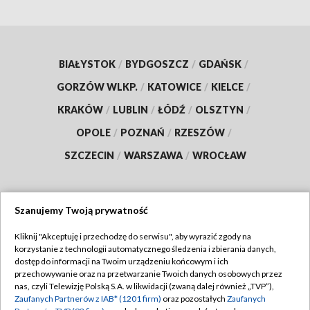
BIAŁYSTOK
/
BYDGOSZCZ
/
GDAŃSK
/
GORZÓW WLKP.
/
KATOWICE
/
KIELCE
/
KRAKÓW
/
LUBLIN
/
ŁÓDŹ
/
OLSZTYN
/
OPOLE
/
POZNAŃ
/
RZESZÓW
/
SZCZECIN
/
WARSZAWA
/
WROCŁAW
Szanujemy Twoją prywatność
Dołącz do nas:
Kliknij "Akceptuję i przechodzę do serwisu", aby wyrazić zgody na
korzystanie z technologii automatycznego śledzenia i zbierania danych,
TVP
dostęp do informacji na Twoim urządzeniu końcowym i ich
Abonament TVP
przechowywanie oraz na przetwarzanie Twoich danych osobowych przez
Regulamin TVP
nas, czyli Telewizję Polską S.A. w likwidacji (zwaną dalej również „TVP”),
Emisja w TVP
Zaufanych Partnerów z IAB* (1201 firm)
oraz pozostałych
Zaufanych
Polityka prywatności