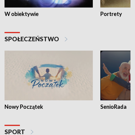
W obiektywie
Portrety
SPOŁECZEŃSTWO
Nowy Początek
SenioRada
SPORT