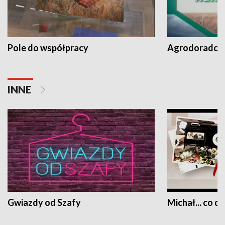
Pole do współpracy
Agrodoradcy 
INNE
Gwiazdy od Szafy
Michał... co dz