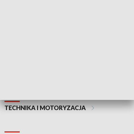
KULTURA I SZTUKA
Informator kulturalny
Drzwi do kult
TECHNIKA I MOTORYZACJA