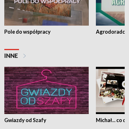
Pole do współpracy
Agrodoradcy 
INNE
Gwiazdy od Szafy
Michał... co dz