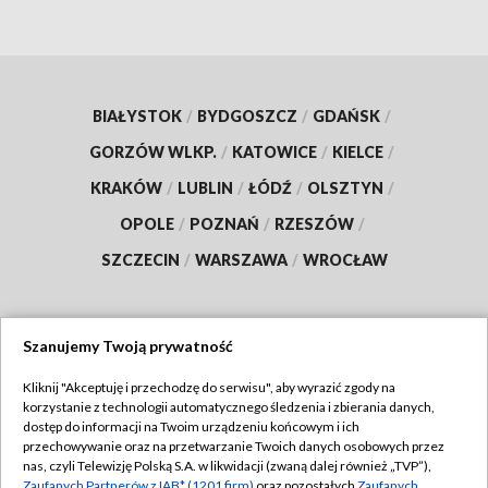
BIAŁYSTOK
/
BYDGOSZCZ
/
GDAŃSK
/
GORZÓW WLKP.
/
KATOWICE
/
KIELCE
/
KRAKÓW
/
LUBLIN
/
ŁÓDŹ
/
OLSZTYN
/
OPOLE
/
POZNAŃ
/
RZESZÓW
/
SZCZECIN
/
WARSZAWA
/
WROCŁAW
Szanujemy Twoją prywatność
Dołącz do nas:
Kliknij "Akceptuję i przechodzę do serwisu", aby wyrazić zgody na
korzystanie z technologii automatycznego śledzenia i zbierania danych,
TVP
dostęp do informacji na Twoim urządzeniu końcowym i ich
Abonament TVP
przechowywanie oraz na przetwarzanie Twoich danych osobowych przez
Regulamin TVP
nas, czyli Telewizję Polską S.A. w likwidacji (zwaną dalej również „TVP”),
Emisja w TVP
Zaufanych Partnerów z IAB* (1201 firm)
oraz pozostałych
Zaufanych
Polityka prywatności