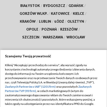
BIAŁYSTOK
/
BYDGOSZCZ
/
GDAŃSK
/
GORZÓW WLKP.
/
KATOWICE
/
KIELCE
/
KRAKÓW
/
LUBLIN
/
ŁÓDŹ
/
OLSZTYN
/
OPOLE
/
POZNAŃ
/
RZESZÓW
/
SZCZECIN
/
WARSZAWA
/
WROCŁAW
Szanujemy Twoją prywatność
Dołącz do nas:
Kliknij "Akceptuję i przechodzę do serwisu", aby wyrazić zgody na
korzystanie z technologii automatycznego śledzenia i zbierania danych,
TVP
dostęp do informacji na Twoim urządzeniu końcowym i ich
Abonament TVP
przechowywanie oraz na przetwarzanie Twoich danych osobowych przez
Regulamin TVP
nas, czyli Telewizję Polską S.A. w likwidacji (zwaną dalej również „TVP”),
Emisja w TVP
Polityka prywatności
Zaufanych Partnerów z IAB* (1201 firm)
oraz pozostałych
Zaufanych
Partnerów TVP (93 firm)
, w celach marketingowych (w tym do
Centrum informacji TVP
Moje zgody
zautomatyzowanego dopasowania reklam do Twoich zainteresowań i
mierzenia ich skuteczności) i pozostałych, które wskazujemy poniżej, a
Naziemna Telewizja Cyfrowa
Pomoc
także zgody na udostępnianie przez nas identyfikatora PPID do Google.