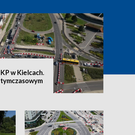
PKP w Kielcach.
a tymczasowym