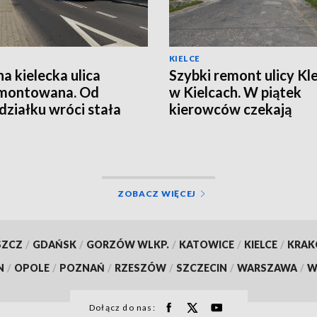
KIELCE
na kielecka ulica
Szybki remont ulicy Kle
montowana. Od
w Kielcach. W piątek
działku wróci stała
kierowców czekają
izacja ruchu
utrudnienia
ZOBACZ WIĘCEJ
SZCZ
/
GDAŃSK
/
GORZÓW WLKP.
/
KATOWICE
/
KIELCE
/
KRA
N
/
OPOLE
/
POZNAŃ
/
RZESZÓW
/
SZCZECIN
/
WARSZAWA
/
W
Dołącz do nas: