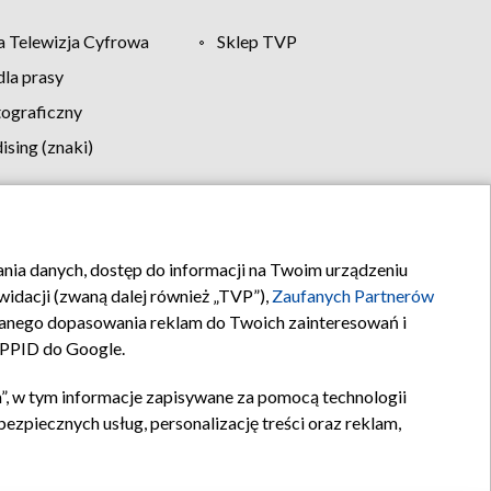
 Telewizja Cyfrowa
Sklep TVP
la prasy
tograficzny
sing (znaki)
klamy
Kontakt
rania danych, dostęp do informacji na Twoim urządzeniu
idacji (zwaną dalej również „TVP”),
Zaufanych Partnerów
anego dopasowania reklam do Twoich zainteresowań i
a PPID do Google.
”, w tym informacje zapisywane za pomocą technologii
zpiecznych usług, personalizację treści oraz reklam,