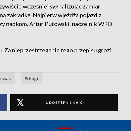
zywiście wcześniej sygnalizując zamiar
ną zakładkę. Najpierw wjeżdża pojazd z
aczy nadkom. Artur Putowski, naczelnik WRD
 Za nieprzestrzeganie tego przepisu grozi
 suwak
#drogi
UDOSTĘPNIJ NA X