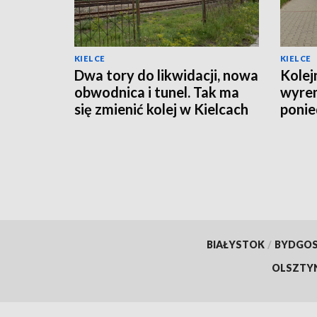
KIELCE
KIELCE
Dwa tory do likwidacji, nowa
Kolej
obwodnica i tunel. Tak ma
wyre
się zmienić kolej w Kielcach
ponie
organ
BIAŁYSTOK
/
BYDGO
OLSZTY