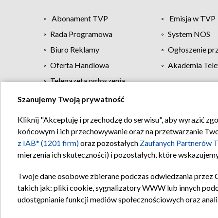
Abonament TVP
Emisja w TVP
Rada Programowa
System NOS
Biuro Reklamy
Ogłoszenie pr
Oferta Handlowa
Akademia Tele
Telegazeta ogłoszenia
Szanujemy Twoją prywatność
Regulamin TVP
Kliknij "Akceptuję i przechodzę do serwisu", aby wyrazić zg
końcowym i ich przechowywanie oraz na przetwarzanie Twoich
z IAB* (1201 firm)
oraz pozostałych
Zaufanych Partnerów T
mierzenia ich skuteczności) i pozostałych, które wskazujemy
Twoje dane osobowe zbierane podczas odwiedzania przez 
takich jak: pliki cookie, sygnalizatory WWW lub innych pod
udostępnianie funkcji mediów społecznościowych oraz anali