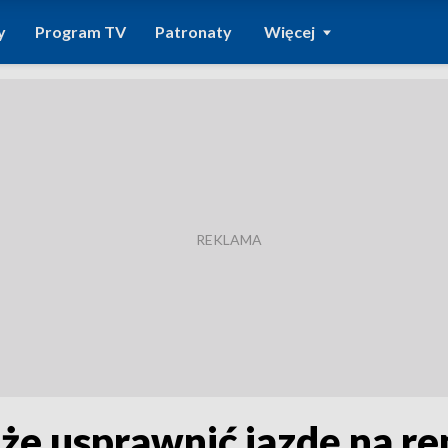
y
Program TV
Patronaty
Więcej
że usprawnić jazdę na 