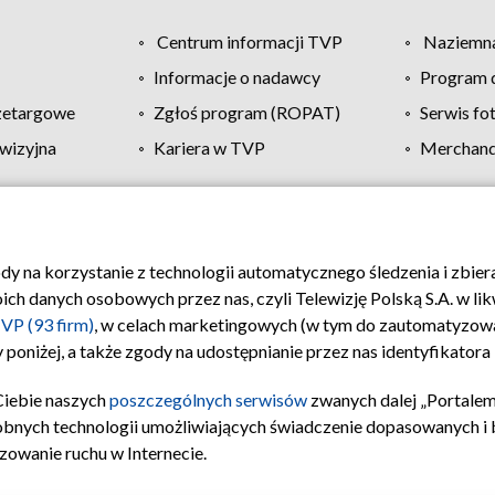
Centrum informacji TVP
Naziemna
Informacje o nadawcy
Program d
zetargowe
Zgłoś program (ROPAT)
Serwis fo
wizyjna
Kariera w TVP
Merchandi
Polityka prywatności
Moje zgody
Pomoc
Biuro re
ody na korzystanie z technologii automatycznego śledzenia i zbie
 danych osobowych przez nas, czyli Telewizję Polską S.A. w likw
VP (93 firm)
, w celach marketingowych (w tym do zautomatyzow
 poniżej, a także zgody na udostępnianie przez nas identyfikator
Ciebie naszych
poszczególnych serwisów
zwanych dalej „Portalem
obnych technologii umożliwiających świadczenie dopasowanych i be
zowanie ruchu w Internecie.