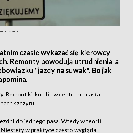
ich ulicach
atnim czasie wykazać się kierowcy
ach. Remonty powodują utrudnienia, a
 obowiązku "jazdy na suwak". Bo jak
zapomina.
ży. Remont kilku ulic w centrum miasta
nach szczytu.
jezdni do jednego pasa. Wtedy w teorii
 Niestety w praktyce często wygląda