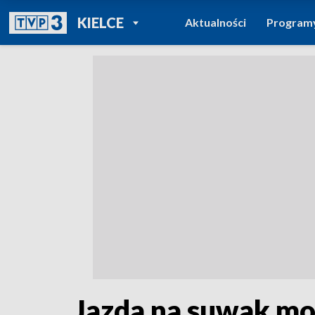
POWRÓT DO
KIELCE
Aktualności
Program
TVP REGIONY
Jazda na suwak mo