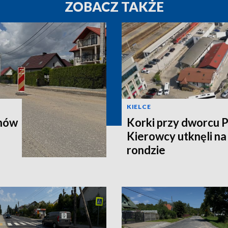
ZOBACZ TAKŻE
KIELCE
onów
Korki przy dworcu 
Kierowcy utknęli n
rondzie