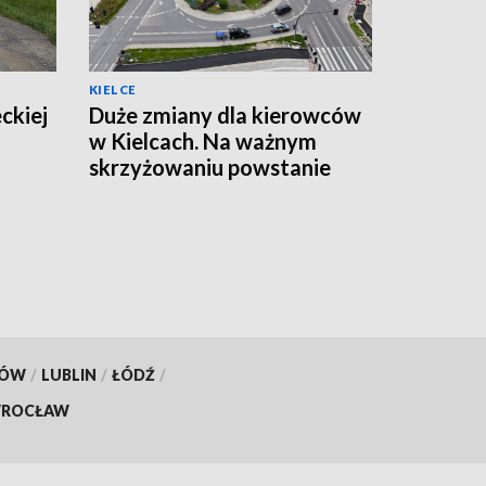
KIELCE
ckiej
Duże zmiany dla kierowców
w Kielcach. Na ważnym
skrzyżowaniu powstanie
tymczasowe rondo
[ZDJĘCIA]
KÓW
/
LUBLIN
/
ŁÓDŹ
/
ROCŁAW