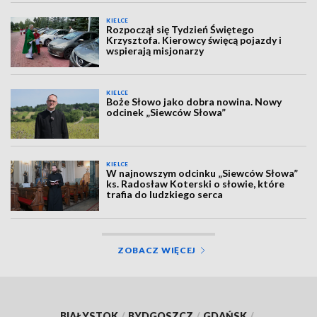
KIELCE
Rozpoczął się Tydzień Świętego
Krzysztofa. Kierowcy święcą pojazdy i
wspierają misjonarzy
KIELCE
Boże Słowo jako dobra nowina. Nowy
odcinek „Siewców Słowa”
KIELCE
W najnowszym odcinku „Siewców Słowa”
ks. Radosław Koterski o słowie, które
trafia do ludzkiego serca
ZOBACZ WIĘCEJ
BIAŁYSTOK
/
BYDGOSZCZ
/
GDAŃSK
/