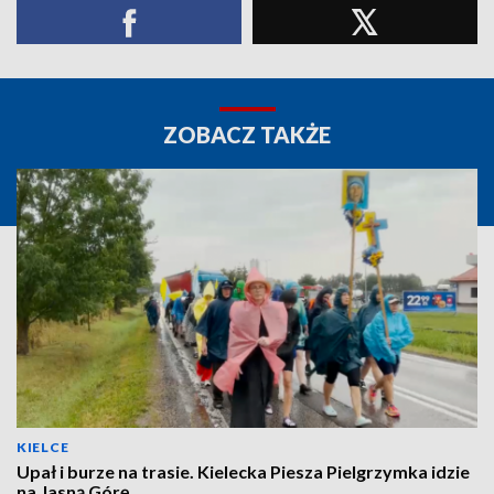
ZOBACZ TAKŻE
KIELCE
Upał i burze na trasie. Kielecka Piesza Pielgrzymka idzie
na Jasną Górę