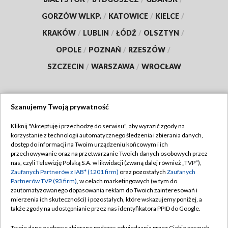
GORZÓW WLKP.
/
KATOWICE
/
KIELCE
/
KRAKÓW
/
LUBLIN
/
ŁÓDŹ
/
OLSZTYN
/
OPOLE
/
POZNAŃ
/
RZESZÓW
/
SZCZECIN
/
WARSZAWA
/
WROCŁAW
Szanujemy Twoją prywatność
Dołącz do nas:
Kliknij "Akceptuję i przechodzę do serwisu", aby wyrazić zgody na
korzystanie z technologii automatycznego śledzenia i zbierania danych,
TVP
dostęp do informacji na Twoim urządzeniu końcowym i ich
Abonament TVP
przechowywanie oraz na przetwarzanie Twoich danych osobowych przez
Regulamin TVP
nas, czyli Telewizję Polską S.A. w likwidacji (zwaną dalej również „TVP”),
Emisja w TVP
Polityka prywatności
Zaufanych Partnerów z IAB* (1201 firm)
oraz pozostałych
Zaufanych
Partnerów TVP (93 firm)
, w celach marketingowych (w tym do
Centrum informacji TVP
Moje zgody
zautomatyzowanego dopasowania reklam do Twoich zainteresowań i
mierzenia ich skuteczności) i pozostałych, które wskazujemy poniżej, a
Naziemna Telewizja Cyfrowa
Pomoc
także zgody na udostępnianie przez nas identyfikatora PPID do Google.
Sklep TVP
Biuro reklamy
Twoje dane osobowe zbierane podczas odwiedzania przez Ciebie naszych