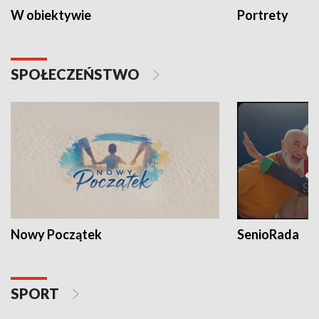
W obiektywie
Portrety
SPOŁECZEŃSTWO
Nowy Początek
SenioRada
SPORT