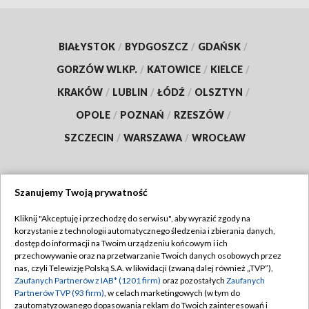
BIAŁYSTOK
/
BYDGOSZCZ
/
GDAŃSK
/
GORZÓW WLKP.
/
KATOWICE
/
KIELCE
/
KRAKÓW
/
LUBLIN
/
ŁÓDŹ
/
OLSZTYN
/
OPOLE
/
POZNAŃ
/
RZESZÓW
/
SZCZECIN
/
WARSZAWA
/
WROCŁAW
Szanujemy Twoją prywatność
Dołącz do nas:
Kliknij "Akceptuję i przechodzę do serwisu", aby wyrazić zgody na
korzystanie z technologii automatycznego śledzenia i zbierania danych,
TVP
dostęp do informacji na Twoim urządzeniu końcowym i ich
Abonament TVP
przechowywanie oraz na przetwarzanie Twoich danych osobowych przez
Regulamin TVP
nas, czyli Telewizję Polską S.A. w likwidacji (zwaną dalej również „TVP”),
Emisja w TVP
Zaufanych Partnerów z IAB* (1201 firm)
oraz pozostałych
Zaufanych
Polityka prywatności
Partnerów TVP (93 firm)
, w celach marketingowych (w tym do
Centrum informacji TVP
Moje zgody
zautomatyzowanego dopasowania reklam do Twoich zainteresowań i