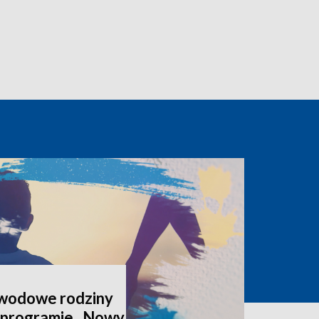
awodowe rodziny
 programie „Nowy