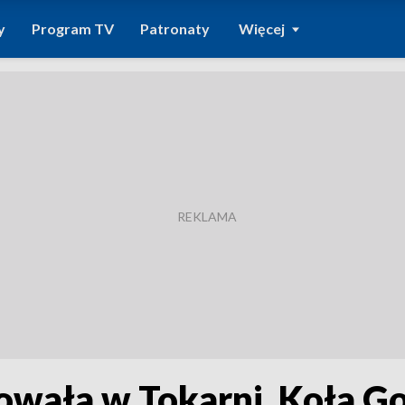
y
Program TV
Patronaty
Więcej
lowała w Tokarni. Koła G