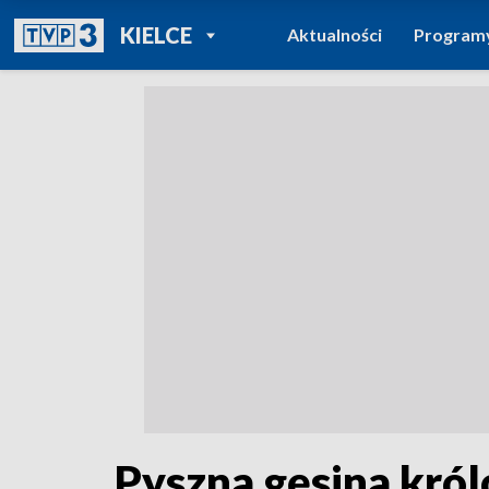
POWRÓT DO
KIELCE
Aktualności
Program
TVP REGIONY
Pyszna gęsina kró