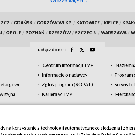
ZOBACZ WIĘCEJ
SZCZ
/
GDAŃSK
/
GORZÓW WLKP.
/
KATOWICE
/
KIELCE
/
KRA
N
/
OPOLE
/
POZNAŃ
/
RZESZÓW
/
SZCZECIN
/
WARSZAWA
/
W
Dołącz do nas:
Centrum informacji TVP
Naziemna
Informacje o nadawcy
Program d
zetargowe
Zgłoś program (ROPAT)
Serwis fo
wizyjna
Kariera w TVP
Merchandi
Polityka prywatności
Moje zgody
Pomoc
Biuro re
ody na korzystanie z technologii automatycznego śledzenia i zbie
 danych osobowych przez nas, czyli Telewizję Polską S.A. w likw