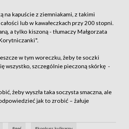
ą na kapuście z ziemniakami, z takimi
całości lub w kawałeczkach przy 200 stopni.
ną, a tylko kiszoną - tłumaczy Małgorzata
orytniczanki".
 Jeszcze w tym woreczku, żeby te soczki
ubię wszystko, szczególnie pieczoną skórkę -
robić, żeby wyszła taka soczysta smaczna, ale
odpowiedzieć jak to zrobić – żałuje
#gęś
#konkurs kulinarny