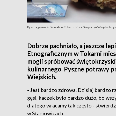
Pyszna gęsina królowała w Tokarni. Koła Gospodyń Wiejskich ry
Dobrze pachniało, a jeszcze lep
Etnograficznym w Tokarni miesz
mogli spróbować świętokrzyskie
kulinarnego. Pyszne potrawy p
Wiejskich.
- Jest bardzo zdrowa. Dzisiaj bardzo r
gęsi, kaczek było bardzo dużo, bo wszys
dlatego wracamy tak często - stwierd
w Staniowicach.