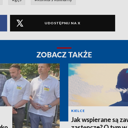
UDOSTĘPNIJ NA X
ZOBACZ TAKŻE
KIELCE
Jak wspierane są z
wko
zastępcze? O tym w