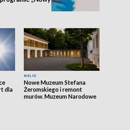
KIELCE
ce
Nowe Muzeum Stefana
t dla
Żeromskiego i remont
murów. Muzeum Narodowe
realizuje dwie duże
inwestycje