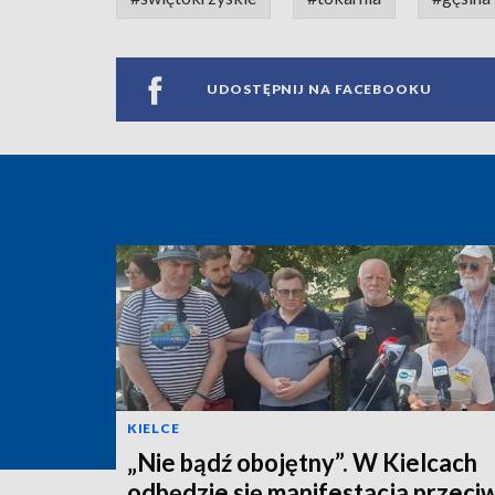
UDOSTĘPNIJ NA FACEBOOKU
KIELCE
„Nie bądź obojętny”. W Kielcach
odbędzie się manifestacja przeci