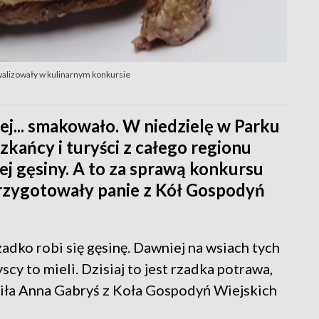
walizowały w kulinarnym konkursie
iej... smakowało. W niedzielę w Parku
kańcy i turyści z całego regionu
j gęsiny. A to za sprawą konkursu
rzygotowały panie z Kół Gospodyń
zadko robi się gęsinę. Dawniej na wsiach tych
cy to mieli. Dzisiaj to jest rzadka potrawa,
ziła Anna Gabryś z Koła Gospodyń Wiejskich