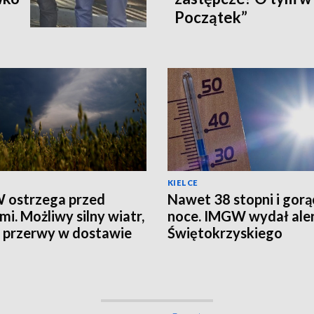
Początek”
KIELCE
 ostrzega przed
Nawet 38 stopni i gorą
mi. Możliwy silny wiatr,
noce. IMGW wydał aler
i przerwy w dostawie
Świętokrzyskiego