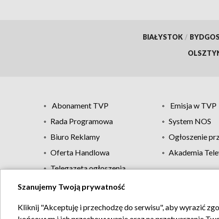
BIAŁYSTOK
/
BYDGO
OLSZTY
Abonament TVP
Emisja w TVP
Rada Programowa
System NOS
Biuro Reklamy
Ogłoszenie pr
Oferta Handlowa
Akademia Tele
Telegazeta ogłoszenia
Szanujemy Twoją prywatność
Regulamin TVP
Kliknij "Akceptuję i przechodzę do serwisu", aby wyrazić zg
końcowym i ich przechowywanie oraz na przetwarzanie Twoich