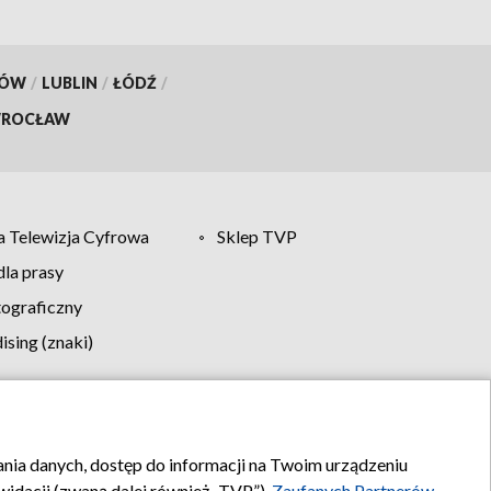
KÓW
/
LUBLIN
/
ŁÓDŹ
/
ROCŁAW
 Telewizja Cyfrowa
Sklep TVP
la prasy
tograficzny
sing (znaki)
klamy
Kontakt
rania danych, dostęp do informacji na Twoim urządzeniu
idacji (zwaną dalej również „TVP”),
Zaufanych Partnerów