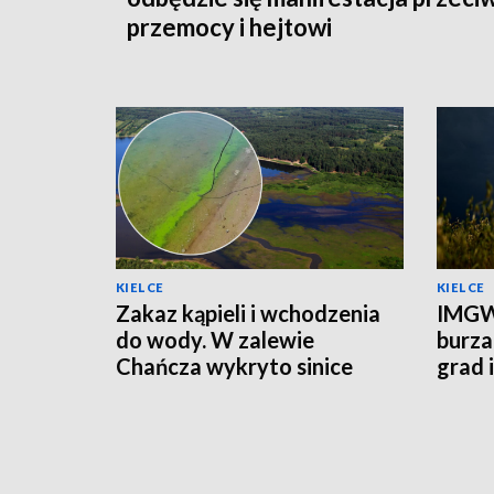
przemocy i hejtowi
KIELCE
KIELCE
Zakaz kąpieli i wchodzenia
IMGW
do wody. W zalewie
burza
Chańcza wykryto sinice
grad 
prądu