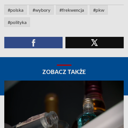
#polska
#wybory
#frekwencja
#pkw
#polityka
ZOBACZ TAKŻE