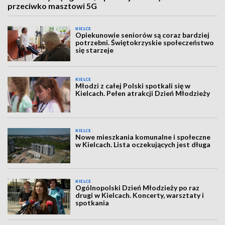
przeciwko masztowi 5G
KIELCE
Opiekunowie seniorów są coraz bardziej
potrzebni. Świętokrzyskie społeczeństwo
się starzeje
KIELCE
Młodzi z całej Polski spotkali się w
Kielcach. Pełen atrakcji Dzień Młodzieży
KIELCE
Nowe mieszkania komunalne i społeczne
w Kielcach. Lista oczekujących jest długa
KIELCE
Ogólnopolski Dzień Młodzieży po raz
drugi w Kielcach. Koncerty, warsztaty i
spotkania