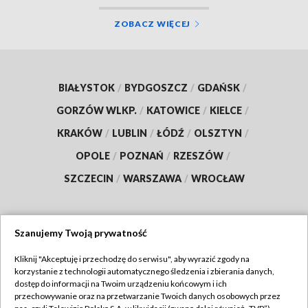
ZOBACZ WIĘCEJ
BIAŁYSTOK
/
BYDGOSZCZ
/
GDAŃSK
/
GORZÓW WLKP.
/
KATOWICE
/
KIELCE
/
KRAKÓW
/
LUBLIN
/
ŁÓDŹ
/
OLSZTYN
/
OPOLE
/
POZNAŃ
/
RZESZÓW
/
SZCZECIN
/
WARSZAWA
/
WROCŁAW
Szanujemy Twoją prywatność
Dołącz do nas:
Kliknij "Akceptuję i przechodzę do serwisu", aby wyrazić zgody na
korzystanie z technologii automatycznego śledzenia i zbierania danych,
TVP
dostęp do informacji na Twoim urządzeniu końcowym i ich
Abonament TVP
przechowywanie oraz na przetwarzanie Twoich danych osobowych przez
Regulamin TVP