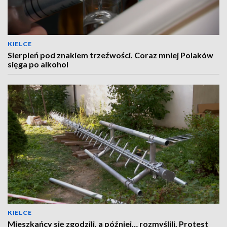
KIELCE
Sierpień pod znakiem trzeźwości. Coraz mniej Polaków
sięga po alkohol
KIELCE
Mieszkańcy się zgodzili, a później… rozmyślili. Protest