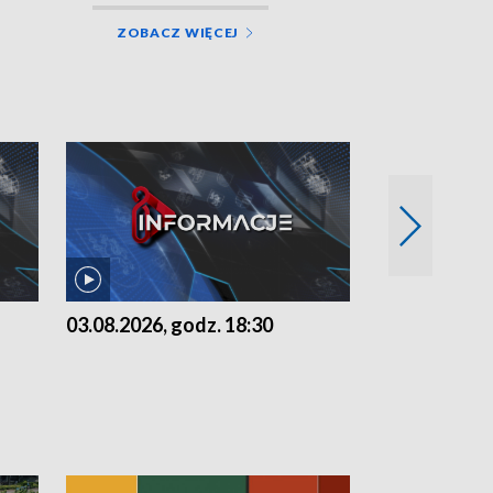
ZOBACZ WIĘCEJ
03.08.2026, godz. 18:30
02.08.2026, 