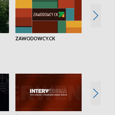
ZAWODOWCY.CK
Solidarni z U