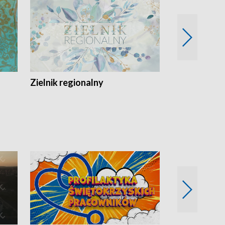
Zielnik regionalny
EkoLogiczni