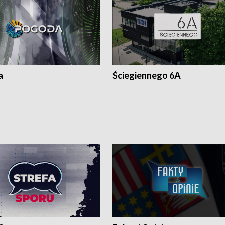
a
Ściegiennego 6A