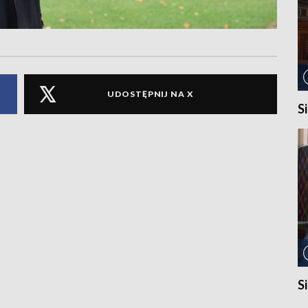
UDOSTĘPNIJ NA X
S
S