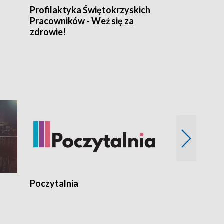
Profilaktyka Świętokrzyskich
Misja: Pacjen
Pracowników - Weź się za
zdrowie!
Poczytalnia
Koncerty TV