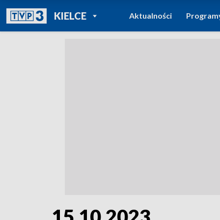
POWRÓT DO
KIELCE
Aktualności
Program
TVP REGIONY
15.10.2023