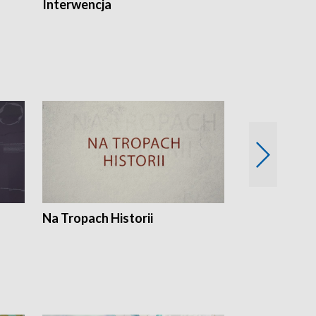
Interwencja
Fakty i Opin
Na Tropach Historii
Szept ziemi