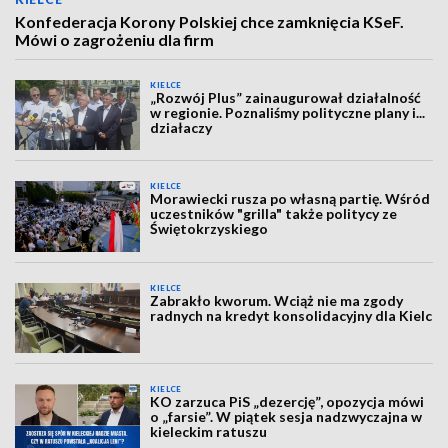
Konfederacja Korony Polskiej chce zamknięcia KSeF.
Mówi o zagrożeniu dla firm
KIELCE
„Rozwój Plus” zainaugurował działalność
w regionie. Poznaliśmy polityczne plany i...
działaczy
KIELCE
Morawiecki rusza po własną partię. Wśród
uczestników "grilla" także politycy ze
Świętokrzyskiego
KIELCE
Zabrakło kworum. Wciąż nie ma zgody
radnych na kredyt konsolidacyjny dla Kielc
KIELCE
KO zarzuca PiS „dezercję”, opozycja mówi
o „farsie”. W piątek sesja nadzwyczajna w
kieleckim ratuszu