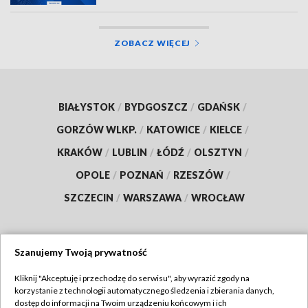
ZOBACZ WIĘCEJ
BIAŁYSTOK
/
BYDGOSZCZ
/
GDAŃSK
/
GORZÓW WLKP.
/
KATOWICE
/
KIELCE
/
KRAKÓW
/
LUBLIN
/
ŁÓDŹ
/
OLSZTYN
/
OPOLE
/
POZNAŃ
/
RZESZÓW
/
SZCZECIN
/
WARSZAWA
/
WROCŁAW
Szanujemy Twoją prywatność
Dołącz do nas:
Kliknij "Akceptuję i przechodzę do serwisu", aby wyrazić zgody na
korzystanie z technologii automatycznego śledzenia i zbierania danych,
TVP
dostęp do informacji na Twoim urządzeniu końcowym i ich