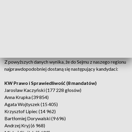
Bezpartyjnych Samorządowców z wynikiem 35 484 głosów
(15,50 proc.).
Wyniki na żywo można sprawdzać na:
https://wybory.gov.pl/sejmsenat2023/
Nowi posłowie ze świętokrzyskiego
Z powyższych danych wynika, że do Sejmu z naszego regionu
najprawdopodobniej dostaną się następujący kandydaci:
KW Prawo i Sprawiedliwość (8 mandatów)
Jarosław Kaczyński (177 228 głosów)
Anna Krupka (39 854)
Agata Wojtyszek (15 405)
Krzysztof Lipiec (14 962)
Bartłomiej Dorywalski (9 696)
Andrzej Kryj (6 968)