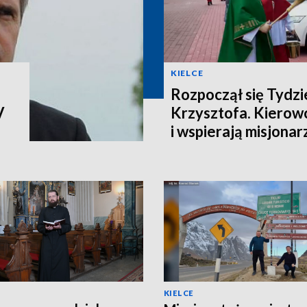
KIELCE
Rozpoczął się Tydz
V
Krzysztofa. Kierow
i wspierają misjonar
KIELCE