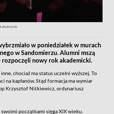
 akademicki
wybrzmiało w poniedziałek w murach
ego w Sandomierzu. Alumni mszą
 rozpoczęli nowy rok akademicki.
 inne, chociaż ma status uczelni wyższej. To
daci na kapłanów. Stąd formacja ma wymiar
bp Krzysztof Nitkiewicz, ordynariusz
swoimi początkami sięga XIX wieku.