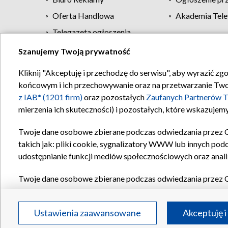
Oferta Handlowa
Akademia Tele
Telegazeta ogłoszenia
Szanujemy Twoją prywatność
Regulamin TVP
Kliknij "Akceptuję i przechodzę do serwisu", aby wyrazić zg
końcowym i ich przechowywanie oraz na przetwarzanie Twoich
z IAB* (1201 firm)
oraz pozostałych
Zaufanych Partnerów T
mierzenia ich skuteczności) i pozostałych, które wskazujemy
Twoje dane osobowe zbierane podczas odwiedzania przez 
takich jak: pliki cookie, sygnalizatory WWW lub innych pod
udostępnianie funkcji mediów społecznościowych oraz anali
Twoje dane osobowe zbierane podczas odwiedzania przez 
plików cookie, informacje o Twoich wyszukiwaniach w serwi
Partnerów TVP
dla realizacji następujących celów i funkc
Ustawienia zaawansowane
Akceptuję i
reklam, tworzenia profilu spersonalizowanych reklam, tworz
treści, stosowania badań rynkowych w celu generowania op