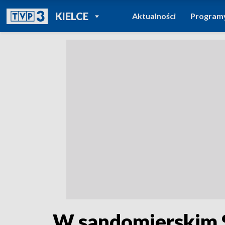
POWRÓT DO
KIELCE
Aktualności
Program
TVP REGIONY
W sandomierskim