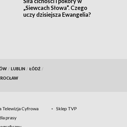
Siła cichości i pokory w
„Siewcach Słowa”. Czego
uczy dzisiejsza Ewangelia?
KÓW
/
LUBLIN
/
ŁÓDŹ
/
ROCŁAW
 Telewizja Cyfrowa
Sklep TVP
la prasy
tograficzny