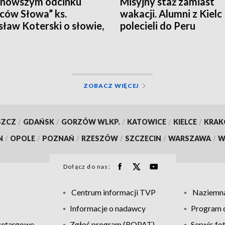
jnowszym odcinku
Misyjny staż zamiast
ców Słowa” ks.
wakacji. Alumni z Kielc
ław Koterski o słowie,
polecieli do Peru
 trafia do ludzkiego
ZOBACZ WIĘCEJ
SZCZ
/
GDAŃSK
/
GORZÓW WLKP.
/
KATOWICE
/
KIELCE
/
KRA
N
/
OPOLE
/
POZNAŃ
/
RZESZÓW
/
SZCZECIN
/
WARSZAWA
/
W
Dołącz do nas:
Centrum informacji TVP
Naziemna
Informacje o nadawcy
Program d
zetargowe
Zgłoś program (ROPAT)
Serwis fo