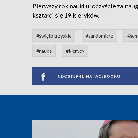
Pierwszy rok nauki uroczyście zainau
kształci się 19 kleryków.
#świętokrzyskie
#sandomierz
#sem
#nauka
#klerycy
UDOSTĘPNIJ NA FACEBOOKU