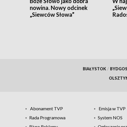
Boże Słowo jako dobra
W na
nowina. Nowy odcinek
„Siew
„Siewców Słowa”
Rados
które
serca
BIAŁYSTOK
/
BYDGO
OLSZTY
Abonament TVP
Emisja w TVP
Rada Programowa
System NOS
Biuro Reklamy
Ogłoszenie pr