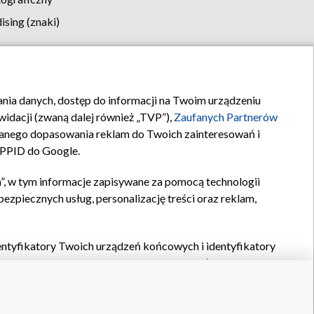
sing (znaki)
klamy
Kontakt
rania danych, dostęp do informacji na Twoim urządzeniu
idacji (zwaną dalej również „TVP”),
Zaufanych Partnerów
anego dopasowania reklam do Twoich zainteresowań i
a PPID do Google.
”, w tym informacje zapisywane za pomocą technologii
zpiecznych usług, personalizację treści oraz reklam,
identyfikatory Twoich urządzeń końcowych i identyfikatory
P,
Zaufanych Partnerów z IAB
oraz pozostałych
Zaufanych
 wyboru podstawowych reklam, wyboru spersonalizowanych
ch treści, pomiaru wydajności reklam, pomiaru wydajności
nia bezpieczeństwa, zapobiegania oszustwom i usuwania