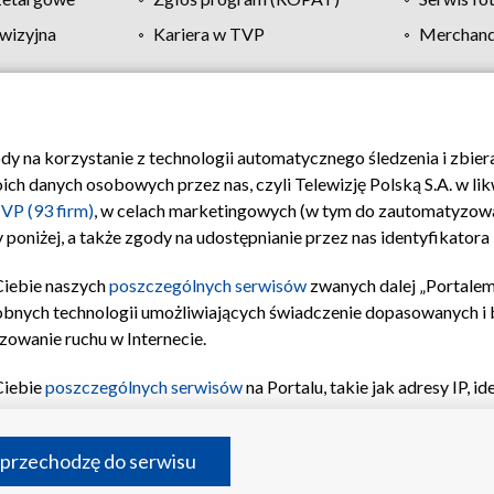
wizyjna
Kariera w TVP
Merchandi
Polityka prywatności
Moje zgody
Pomoc
Biuro re
ody na korzystanie z technologii automatycznego śledzenia i zbie
 danych osobowych przez nas, czyli Telewizję Polską S.A. w likw
VP (93 firm)
, w celach marketingowych (w tym do zautomatyzow
 poniżej, a także zgody na udostępnianie przez nas identyfikator
Ciebie naszych
poszczególnych serwisów
zwanych dalej „Portalem
obnych technologii umożliwiających świadczenie dopasowanych i be
zowanie ruchu w Internecie.
Ciebie
poszczególnych serwisów
na Portalu, takie jak adresy IP, 
sach Portalu czy historia odwiedzin będą przetwarzane przez TV
ji: przechowywania informacji na urządzeniu lub dostęp do nich,
©2026 Telewizja Polska S.A. w likwidacji
 przechodzę do serwisu
enia profilu spersonalizowanych treści, wyboru spersonalizowany
inii odbiorców, opracowywania i ulepszania produktów, zapewnie