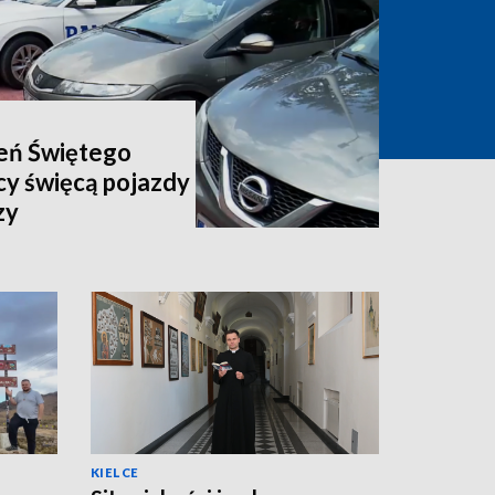
ień Świętego
cy święcą pojazdy
zy
KIELCE