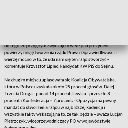
wyjaśnia proces zliczania głosów Jan Klocek,
przewodniczący Okręgowej Komisji Wyborczej w Kielcach.
Według danych z ponad 75 procent obwodowych komisji w
całej Polsce, wybory wygrało Prawo i Sprawiedliwość z
wynikiem przekraczającym 37 procent. - Jestem przekonany
do tego, że przyjętym zwyczajem w RP pan prezydent
powierzy misję tworzenia rządu Prawu i Sprawiedliwości i
wierzę mocno w to, że uda nam się ten rząd stworzyć –
komentuje Krzysztof Lipiec, kandydat KW PiS do Sejmu.
Na drugim miejscu uplasowała się Koalicja Obywatelska,
która w Polsce uzyskała około 29 procent głosów. Dalej
Trzecia Droga - ponad 14 procent, Lewica - przeszło 8
procent i Konfederacja – 7 procent. - Opozycja ma pewny
mandat do stworzenia rządu w najbliższej kadencji i
wszystkie fakty wskazują na to, że tak będzie – uważa Lucjan
Pietrzczyk, wiceprzewodniczący PO w województwie
świętokrzyskim.