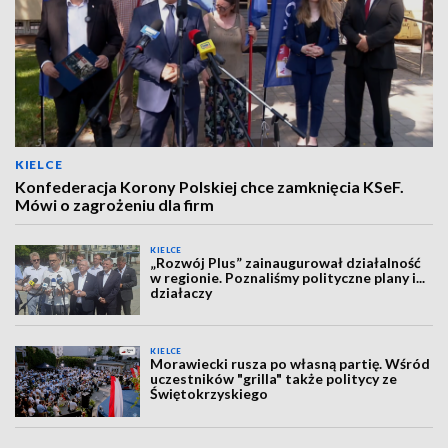
KIELCE
Konfederacja Korony Polskiej chce zamknięcia KSeF.
Mówi o zagrożeniu dla firm
KIELCE
„Rozwój Plus” zainaugurował działalność
w regionie. Poznaliśmy polityczne plany i...
działaczy
KIELCE
Morawiecki rusza po własną partię. Wśród
uczestników "grilla" także politycy ze
Świętokrzyskiego