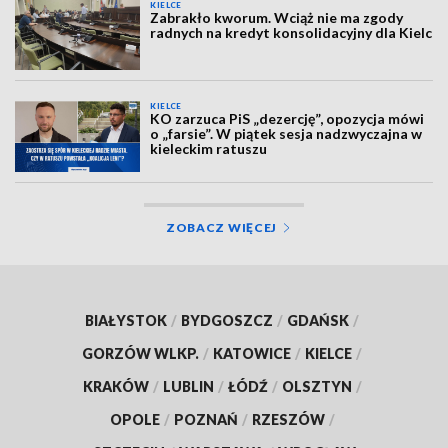
KIELCE
Zabrakło kworum. Wciąż nie ma zgody
radnych na kredyt konsolidacyjny dla Kielc
KIELCE
KO zarzuca PiS „dezercję”, opozycja mówi
o „farsie”. W piątek sesja nadzwyczajna w
kieleckim ratuszu
ZOBACZ WIĘCEJ
BIAŁYSTOK
/
BYDGOSZCZ
/
GDAŃSK
/
GORZÓW WLKP.
/
KATOWICE
/
KIELCE
/
KRAKÓW
/
LUBLIN
/
ŁÓDŹ
/
OLSZTYN
/
OPOLE
/
POZNAŃ
/
RZESZÓW
/