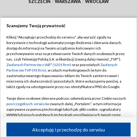
SZCZECIN
/
WARSZAWA
/
WROCŁAW
Szanujemy Twoją prywatność
Dołącz do nas:
Kliknij "Akceptuję i przechodzę do serwisu", aby wyrazić zgody na
korzystanie z technologii automatycznego śledzenia i zbierania danych,
TVP
dostęp do informacji na Twoim urządzeniu końcowym i ich
Abonament TVP
przechowywanie oraz na przetwarzanie Twoich danych osobowych przez
Regulamin TVP
nas, czyli Telewizję Polską S.A. w likwidacji (zwaną dalej również „TVP”),
Emisja w TVP
Polityka prywatności
Zaufanych Partnerów z IAB* (1201 firm)
oraz pozostałych
Zaufanych
Partnerów TVP (93 firm)
, w celach marketingowych (w tym do
Centrum informacji TVP
Moje zgody
zautomatyzowanego dopasowania reklam do Twoich zainteresowań i
mierzenia ich skuteczności) i pozostałych, które wskazujemy poniżej, a
Naziemna Telewizja Cyfrowa
Pomoc
także zgody na udostępnianie przez nas identyfikatora PPID do Google.
Sklep TVP
Biuro reklamy
Twoje dane osobowe zbierane podczas odwiedzania przez Ciebie naszych
Rada Programowa
Kontakt
poszczególnych serwisów
zwanych dalej „Portalem”, w tym informacje
zapisywane za pomocą technologii takich jak: pliki cookie, sygnalizatory
System NOS
WWW lub innych podobnych technologii umożliwiających świadczenie
dopasowanych i bezpiecznych usług, personalizację treści oraz reklam,
Informacje o nadawcy
Kanały
udostępnianie funkcji mediów społecznościowych oraz analizowanie
Akceptuję i przechodzę do serwisu
ruchu w Internecie.
Program dla prasy