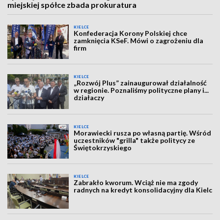
miejskiej spółce zbada prokuratura
KIELCE
Konfederacja Korony Polskiej chce
zamknięcia KSeF. Mówi o zagrożeniu dla
firm
KIELCE
„Rozwój Plus” zainaugurował działalność
w regionie. Poznaliśmy polityczne plany i...
działaczy
KIELCE
Morawiecki rusza po własną partię. Wśród
uczestników "grilla" także politycy ze
Świętokrzyskiego
KIELCE
Zabrakło kworum. Wciąż nie ma zgody
radnych na kredyt konsolidacyjny dla Kielc