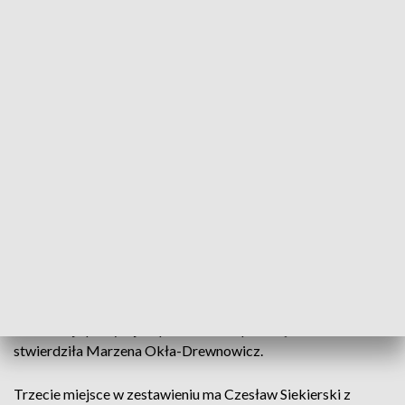
Kaczyńskiego po podliczeniu danych z 77 procent obwodów.
W naszym regionie to niekwestionowany rekord. Dotychczas
najwięcej głosów - 138 tysięcy - zdobył w 2007 roku
Przemysław Gosiewski.
- Niezależnie od tego jaki będzie ostateczny podział głosów,
bo tego jeszcze nie wiem, uczynimy wszystko i powtórzę to
co Państwo tak chętnie powtarzają: zwyciężmy – mówił dziś
Jarosław Kaczyński, lider PiS i „jedynka” na liście tej partii w
regionie.
Drugi wynik uzyskała Marzena Okła-Drewnowicz. Na
kandydatkę Koalicji Obywatelskiej oddano blisko 65 tysięcy
głosów. - To jest sukces Polski to jest sukces
świętokrzyskiego w ogóle to jest sukces demokracji:
frekwencja powyżej 70 procent to naprawdę duma –
stwierdziła Marzena Okła-Drewnowicz.
Trzecie miejsce w zestawieniu ma Czesław Siekierski z