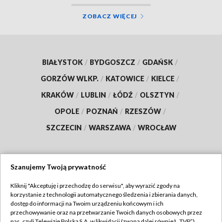
ZOBACZ WIĘCEJ
BIAŁYSTOK
/
BYDGOSZCZ
/
GDAŃSK
/
GORZÓW WLKP.
/
KATOWICE
/
KIELCE
/
KRAKÓW
/
LUBLIN
/
ŁÓDŹ
/
OLSZTYN
/
OPOLE
/
POZNAŃ
/
RZESZÓW
/
SZCZECIN
/
WARSZAWA
/
WROCŁAW
Szanujemy Twoją prywatność
Dołącz do nas:
Kliknij "Akceptuję i przechodzę do serwisu", aby wyrazić zgody na
korzystanie z technologii automatycznego śledzenia i zbierania danych,
TVP
dostęp do informacji na Twoim urządzeniu końcowym i ich
Abonament TVP
przechowywanie oraz na przetwarzanie Twoich danych osobowych przez
Regulamin TVP
nas, czyli Telewizję Polską S.A. w likwidacji (zwaną dalej również „TVP”),