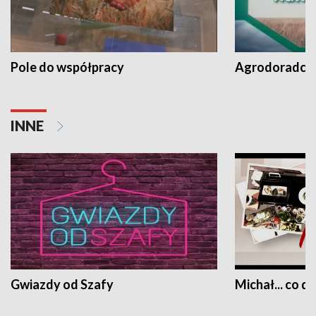
Pole do współpracy
Agrodoradcy 
INNE
Gwiazdy od Szafy
Michał... co dz