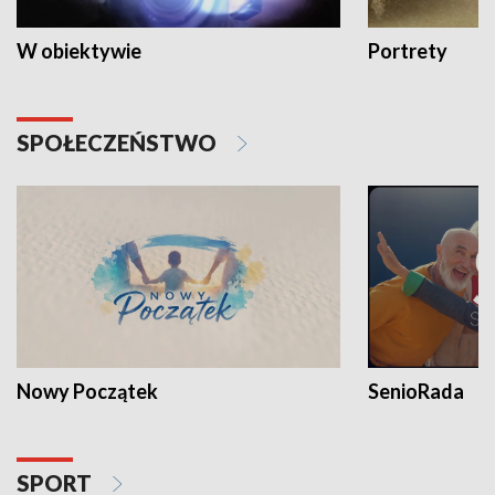
W obiektywie
Portrety
SPOŁECZEŃSTWO
Nowy Początek
SenioRada
SPORT