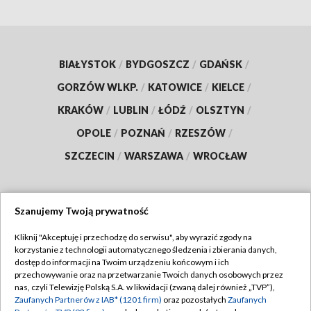
BIAŁYSTOK
/
BYDGOSZCZ
/
GDAŃSK
/
GORZÓW WLKP.
/
KATOWICE
/
KIELCE
/
KRAKÓW
/
LUBLIN
/
ŁÓDŹ
/
OLSZTYN
/
OPOLE
/
POZNAŃ
/
RZESZÓW
/
SZCZECIN
/
WARSZAWA
/
WROCŁAW
Szanujemy Twoją prywatność
Dołącz do nas:
Kliknij "Akceptuję i przechodzę do serwisu", aby wyrazić zgody na
korzystanie z technologii automatycznego śledzenia i zbierania danych,
TVP
dostęp do informacji na Twoim urządzeniu końcowym i ich
Abonament TVP
przechowywanie oraz na przetwarzanie Twoich danych osobowych przez
Regulamin TVP
nas, czyli Telewizję Polską S.A. w likwidacji (zwaną dalej również „TVP”),
Emisja w TVP
Zaufanych Partnerów z IAB* (1201 firm)
oraz pozostałych
Zaufanych
Polityka prywatności