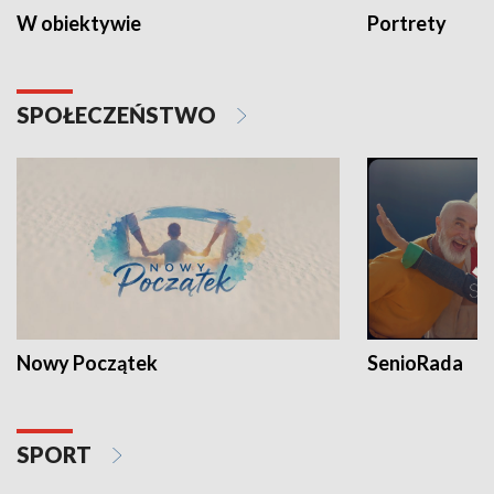
W obiektywie
Portrety
SPOŁECZEŃSTWO
Nowy Początek
SenioRada
SPORT