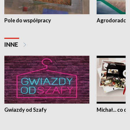
Pole do współpracy
Agrodoradcy 
INNE
Gwiazdy od Szafy
Michał... co dz