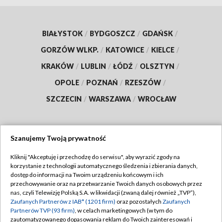
BIAŁYSTOK
/
BYDGOSZCZ
/
GDAŃSK
/
GORZÓW WLKP.
/
KATOWICE
/
KIELCE
/
KRAKÓW
/
LUBLIN
/
ŁÓDŹ
/
OLSZTYN
/
OPOLE
/
POZNAŃ
/
RZESZÓW
/
SZCZECIN
/
WARSZAWA
/
WROCŁAW
Szanujemy Twoją prywatność
Dołącz do nas:
Kliknij "Akceptuję i przechodzę do serwisu", aby wyrazić zgody na
korzystanie z technologii automatycznego śledzenia i zbierania danych,
TVP
dostęp do informacji na Twoim urządzeniu końcowym i ich
Abonament TVP
przechowywanie oraz na przetwarzanie Twoich danych osobowych przez
Regulamin TVP
nas, czyli Telewizję Polską S.A. w likwidacji (zwaną dalej również „TVP”),
Emisja w TVP
Zaufanych Partnerów z IAB* (1201 firm)
oraz pozostałych
Zaufanych
Polityka prywatności
Partnerów TVP (93 firm)
, w celach marketingowych (w tym do
Centrum informacji TVP
Moje zgody
zautomatyzowanego dopasowania reklam do Twoich zainteresowań i