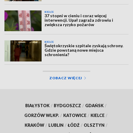
KIELCE
37 stopni w cieniu i coraz więcej
interwencji. Upał zagraża zdrowiu i
zwiększa ryzyko pożarów
KIELCE
Świętokrzyskie szpitale zyskają schrony.
Gdzie powstaną nowe miejsca
schronienia?
ZOBACZ WIĘCEJ
BIAŁYSTOK
/
BYDGOSZCZ
/
GDAŃSK
/
GORZÓW WLKP.
/
KATOWICE
/
KIELCE
/
KRAKÓW
/
LUBLIN
/
ŁÓDŹ
/
OLSZTYN
/