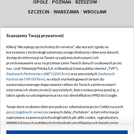
OPOLE
/
POZNAŃ
/
RZESZÓW
/
SZCZECIN
/
WARSZAWA
/
WROCŁAW
Szanujemy Twoją prywatność
Dołącz do nas:
Kliknij "Akceptuję i przechodzę do serwisu", aby wyrazić zgody na
korzystanie z technologii automatycznego śledzenia i zbierania danych,
TVP
dostęp do informacji na Twoim urządzeniu końcowym i ich
Abonament TVP
przechowywanie oraz na przetwarzanie Twoich danych osobowych przez
Regulamin TVP
nas, czyli Telewizję Polską S.A. w likwidacji (zwaną dalej również „TVP”),
Emisja w TVP
Polityka prywatności
Zaufanych Partnerów z IAB* (1201 firm)
oraz pozostałych
Zaufanych
Partnerów TVP (93 firm)
, w celach marketingowych (w tym do
Centrum informacji TVP
Moje zgody
zautomatyzowanego dopasowania reklam do Twoich zainteresowań i
mierzenia ich skuteczności) i pozostałych, które wskazujemy poniżej, a
Naziemna Telewizja Cyfrowa
Pomoc
także zgody na udostępnianie przez nas identyfikatora PPID do Google.
Sklep TVP
Biuro reklamy
Twoje dane osobowe zbierane podczas odwiedzania przez Ciebie naszych
Rada Programowa
Kontakt
poszczególnych serwisów
zwanych dalej „Portalem”, w tym informacje
zapisywane za pomocą technologii takich jak: pliki cookie, sygnalizatory
System NOS
WWW lub innych podobnych technologii umożliwiających świadczenie
dopasowanych i bezpiecznych usług, personalizację treści oraz reklam,
Informacje o nadawcy
Kanały
udostępnianie funkcji mediów społecznościowych oraz analizowanie