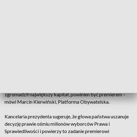
o stworzeniu wspólnego rządu. Choć nie ma wśród nich
zgody co do tego kto powinien być premierem takiego
gabinetu.
„Z badań opinii publicznej wynika, że nawet 20 proc.
wyborców PO mu nie ufa. Poza tym ma duży elektorat
negatywny”
Platforma Obywatelska chce jednak, by to Donald Tusk
został nowym premierem.
- Ja myślę, że kandydat na premiera jest jeden. Ten, kto
zgromadził największy kapitał, powinien być premierem –
mówi Marcin Kierwiński, Platforma Obywatelska.
Kancelaria prezydenta sugeruje, że głowa państwa uszanuje
decyzję prawie ośmiu milionów wyborców Prawa i
Sprawiedliwości i powierzy to zadanie premierowi