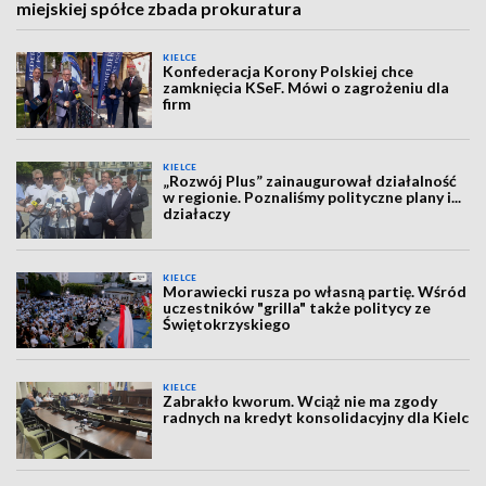
miejskiej spółce zbada prokuratura
KIELCE
Konfederacja Korony Polskiej chce
zamknięcia KSeF. Mówi o zagrożeniu dla
firm
KIELCE
„Rozwój Plus” zainaugurował działalność
w regionie. Poznaliśmy polityczne plany i...
działaczy
KIELCE
Morawiecki rusza po własną partię. Wśród
uczestników "grilla" także politycy ze
Świętokrzyskiego
KIELCE
Zabrakło kworum. Wciąż nie ma zgody
radnych na kredyt konsolidacyjny dla Kielc