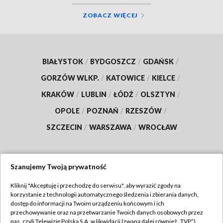
ZOBACZ WIĘCEJ
BIAŁYSTOK
/
BYDGOSZCZ
/
GDAŃSK
/
GORZÓW WLKP.
/
KATOWICE
/
KIELCE
/
KRAKÓW
/
LUBLIN
/
ŁÓDŹ
/
OLSZTYN
/
OPOLE
/
POZNAŃ
/
RZESZÓW
/
SZCZECIN
/
WARSZAWA
/
WROCŁAW
Szanujemy Twoją prywatność
Dołącz do nas:
Kliknij "Akceptuję i przechodzę do serwisu", aby wyrazić zgody na
korzystanie z technologii automatycznego śledzenia i zbierania danych,
TVP
dostęp do informacji na Twoim urządzeniu końcowym i ich
Abonament TVP
przechowywanie oraz na przetwarzanie Twoich danych osobowych przez
Regulamin TVP
nas, czyli Telewizję Polską S.A. w likwidacji (zwaną dalej również „TVP”),