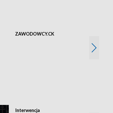
ZAWODOWCY.CK
Solidarni z U
Interwencja