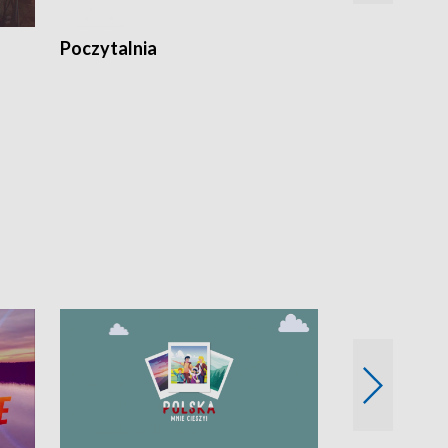
Poczytalnia
Koncerty TV