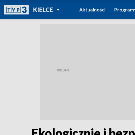
POWRÓT DO
KIELCE
Aktualności
Program
TVP REGIONY
Ekologicznie i bez