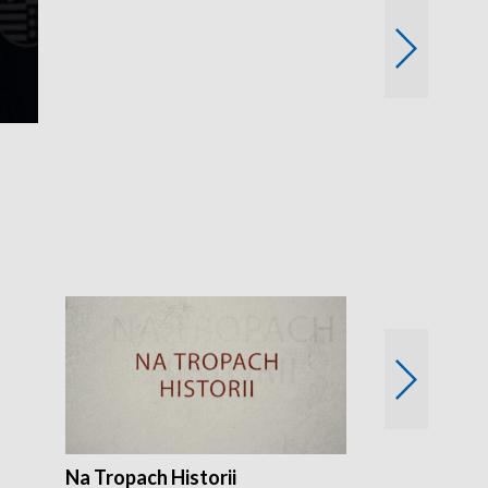
Fakty i Opin
Na Tropach Historii
Szept ziemi