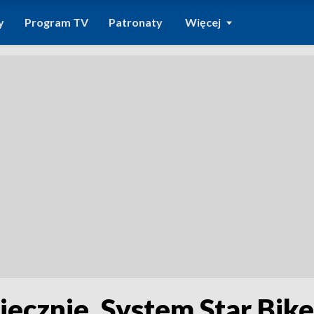
y
Program TV
Patronaty
Więcej
piecznie. System Star Bi