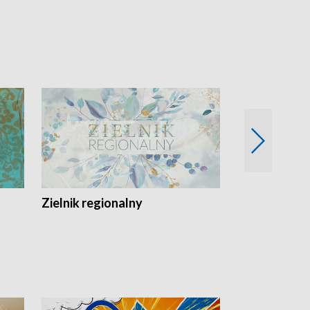
Zielnik regionalny
EkoLogiczni