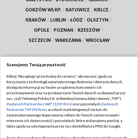
GORZÓW WLKP.
/
KATOWICE
/
KIELCE
/
KRAKÓW
/
LUBLIN
/
ŁÓDŹ
/
OLSZTYN
/
OPOLE
/
POZNAŃ
/
RZESZÓW
/
SZCZECIN
/
WARSZAWA
/
WROCŁAW
Szanujemy Twoją prywatność
Dołącz do nas:
Kliknij "Akceptuję i przechodzę do serwisu", aby wyrazić zgody na
korzystanie z technologii automatycznego śledzenia i zbierania danych,
TVP
dostęp do informacji na Twoim urządzeniu końcowym i ich
Abonament TVP
przechowywanie oraz na przetwarzanie Twoich danych osobowych przez
Regulamin TVP
nas, czyli Telewizję Polską S.A. w likwidacji (zwaną dalej również „TVP”),
Emisja w TVP
Polityka prywatności
Zaufanych Partnerów z IAB* (1201 firm)
oraz pozostałych
Zaufanych
Partnerów TVP (93 firm)
, w celach marketingowych (w tym do
Centrum informacji TVP
Moje zgody
zautomatyzowanego dopasowania reklam do Twoich zainteresowań i
mierzenia ich skuteczności) i pozostałych, które wskazujemy poniżej, a
Naziemna Telewizja Cyfrowa
Pomoc
także zgody na udostępnianie przez nas identyfikatora PPID do Google.
Sklep TVP
Biuro reklamy
Twoje dane osobowe zbierane podczas odwiedzania przez Ciebie naszych