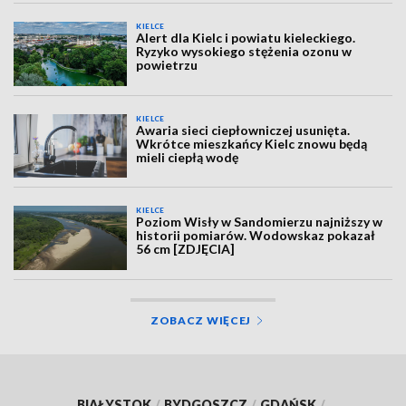
KIELCE
Alert dla Kielc i powiatu kieleckiego.
Ryzyko wysokiego stężenia ozonu w
powietrzu
KIELCE
Awaria sieci ciepłowniczej usunięta.
Wkrótce mieszkańcy Kielc znowu będą
mieli ciepłą wodę
KIELCE
Poziom Wisły w Sandomierzu najniższy w
historii pomiarów. Wodowskaz pokazał
56 cm [ZDJĘCIA]
ZOBACZ WIĘCEJ
BIAŁYSTOK
/
BYDGOSZCZ
/
GDAŃSK
/